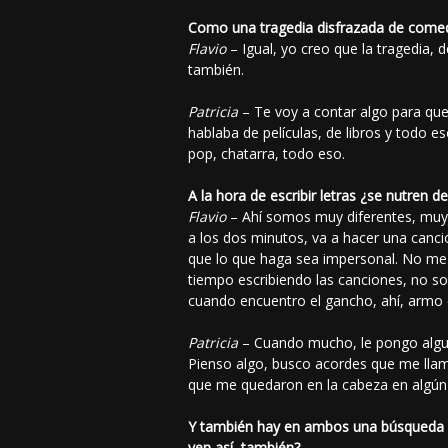
Como una tragedia disfrazada de come
Flavio
– Igual, yo creo que la tragedia, 
también.
Patricia
– Te voy a contar algo para que 
hablaba de películas, de libros y todo e
pop, chatarra, todo eso.
A la hora de escribir letras ¿se nutren 
Flavio
– Ahí somos muy diferentes, muy d
a los dos minutos, va a hacer una canci
que lo que haga sea impersonal. No me
tiempo escribiendo las canciones, no 
cuando encuentro el gancho, ahí, armo 
Patricia
– Cuando mucho, le pongo alguna
Pienso algo, busco acordes que me llame
que me quedaron en la cabeza en algún 
Y también hay en ambos una búsqueda po
ven así, también?