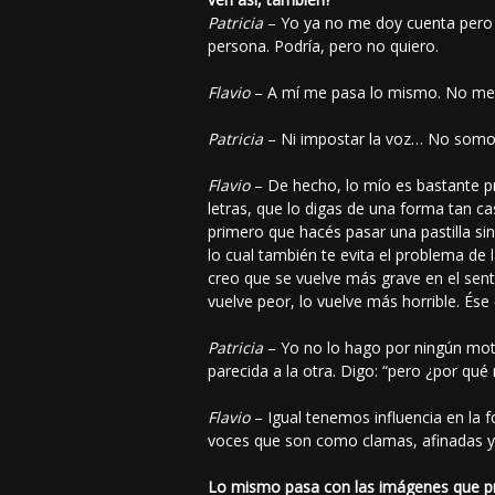
Patricia
– Yo ya no me doy cuenta pero 
persona. Podría, pero no quiero.
Flavio
– A mí me pasa lo mismo. No me i
Patricia
– Ni impostar la voz… No somos
Flavio
– De hecho, lo mío es bastante p
letras, que lo digas de una forma tan c
primero que hacés pasar una pastilla si
lo cual también te evita el problema de
creo que se vuelve más grave en el sen
vuelve peor, lo vuelve más horrible. Ése 
Patricia
– Yo no lo hago por ningún moti
parecida a la otra. Digo: “pero ¿por qué
Flavio
– Igual tenemos influencia en la 
voces que son como clamas, afinadas y 
Lo mismo pasa con las imágenes que pr