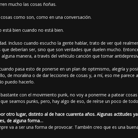
rren mucho las cosas ñoñas.
as cosas como son, como en una conversación.
o está bien cuando no está bien.
rdad. Incluso cuando escucho la gente hablar, trato de ver qué realm
s que deberían ser, sino que son verdades que duelen mucho. Entonce
e alguna manera, a través del vehículo canción que tomar antidepresiv
uando pasa esto de ponerse en un plan de optimismo, alegría y posit
lo, de moralina o de dar lecciones de cosas y, a mí, eso me parece 
No puedo hacerlo.
a bastante con el movimiento punk, no voy a ponerme a patear cosas
que seamos punks, pero, hay algo de eso, de reírse un poco de todo
or otro lugar, distinto al de hace cuarenta años. Algunas actitudes y
es, de alguna forma…
empre va a ser una forma de provocar. También creo que es una buena