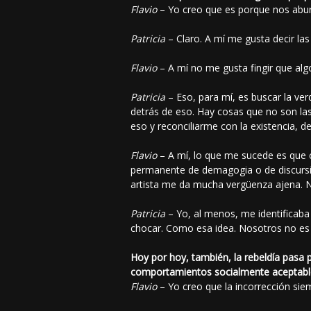
Flavio
– Yo creo que es porque nos abu
Patricia
– Claro. A mí me gusta decir l
Flavio
– A mí no me gusta fingir que alg
Patricia
– Eso, para mí, es buscar la ve
detrás de eso. Hay cosas que no son la
eso y reconciliarme con la existencia, d
Flavio
– A mí, lo que me sucede es que c
permanente de demagogia o de discursil
artista me da mucha vergüenza ajena. 
Patricia
– Yo, al menos, me identificab
chocar. Como esa idea. Nosotros no es 
Hoy por hoy, también, la rebeldía pasa p
comportamientos socialmente aceptabl
Flavio
– Yo creo que la incorrección si