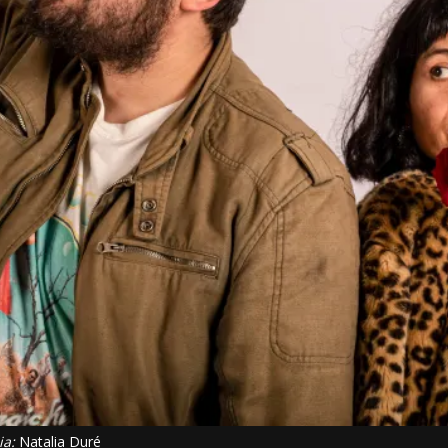
ia:
Natalia Duré