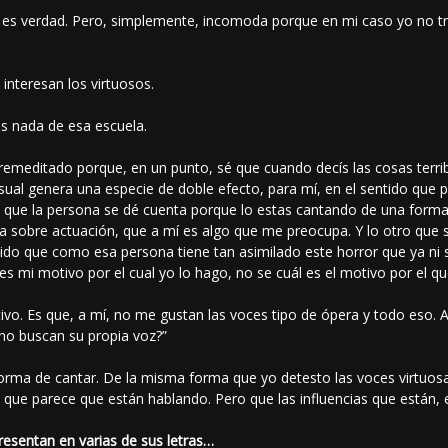
es verdad. Pero, simplemente, incomoda porque en mi caso yo no tra
nteresan los virtuosos.
 nada de esa escuela.
remeditado porque, en un punto, sé que cuando decís las cosas terri
asual genera una especie de doble efecto, para mí, en el sentido que
n que la persona se dé cuenta porque lo estas cantando de una forma
 la sobre actuación, que a mí es algo que me preocupa. Y lo otro que
tido que como esa persona tiene tan asimilado este horror que ya ni 
es mi motivo por el cual yo lo hago, no se cuál es el motivo por el que 
vo. Es que, a mí, no me gustan las voces tipo de ópera y todo eso.
 no buscan su propia voz?”
forma de cantar. De la misma forma que yo detesto las voces virtuosa
que parece que están hablando. Pero que las influencias que están, 
esentan en varias de sus letras…