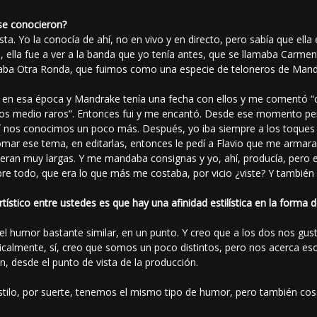
se conocieron?
. Yo la conocía de ahí, no en vivo y en directo, pero sabía que ella
, ella fue a ver a la banda que yo tenía antes, que se llamaba Carm
amaba Otra Ronda, que fuimos como una especie de teloneros de Man
 en esa época y Mandrake tenía una fecha con ellos y me comentó “c
os medio raros”. Entonces fui y me encantó. Desde ese momento pen
ahí nos conocimos un poco más. Después, yo iba siempre a los toques 
mar ese tema, en editarlas, entonces le pedí a Flavio que me armara 
ran muy largas. Y me mandaba consignas y yo, ahí, producía, pero en d
re todo, que era lo que más me costaba, por vicio ¿viste? Y tambi
tístico entre ustedes es que hay una afinidad estilística en la forma
 humor bastante similar, en un punto. Y creo que a los dos nos gus
calmente, sí, creo que somos un poco distintos, pero nos acerca es
, desde el punto de vista de la producción.
estilo, por suerte, tenemos el mismo tipo de humor, pero también cosa