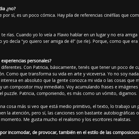
dia ¿no?
de por sí, es un poco cómica. Hay pila de referencias cinéfilas que c
te rías. Cuando yo lo veía a Flavio hablar en un lugar y no era amiga
so yo decía “yo quiero ser amiga de él” (se ríe). Porque, como que era 
de experiencias personales?
iferentes. Con Patricia, básicamente, tenés que tener un poco de cui
ón. Como que transforma su vida en arte y viceversa. Yo no soy nada
 interesa en absoluto que la gente conozca mi vida o las cosas que
soy un compositor muy inmediato. Voy acumulando frases e imágenes
el puzzle. Patricia, componiendo, es más como un vómito, digamos.
 cosa más si veo que está medio primitivo, el texto, lo trabajo un p
n la atención, pero sí, las canciones son bastante autobiográficas 
momento. Me gusta mucho el realismo y los escritores realistas.
r incomodar, de provocar, también en el estilo de las composicione