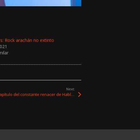
os: Rock arachán no extinto
2021
milar
Next:
«Nueva Disciplina»: el nuevo capítulo del constante renacer de Hablan Por La Espalda