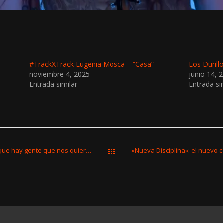
#TrackXTrack Eugenia Mosca – “Casa”
Los Durill
noviembre 4, 2025
junio 14, 
Entrada similar
Entrada si
Traidores: “Tocamos cuando sentimos que hay gente que nos quiere escuchar”
All Works