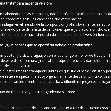
ana triste” para hacer tu versión?
mi alrededor de las canciones, nació a raíz de escuchar creaciones de
nar, como me salía, las canciones que otros hacían.
 indagar en el mundo de la composición y ahí, obviamente, se abrió
formando parte de la lista de canciones que elijo previo a un show,
ión que admiro muchísimo, sin dudas quería que mi versión fuera pa
rro. ¿Qué pensás que te aportó su trabajo de producción?
positor y artista uruguayo con el que tengo el honor de trabajar. Sin
o de este disco, con una gran calidad supo potenciar y dar color a mis
cordes en la guitarra.
nuestro tránsito trabajando juntos es que fue el primer artista y pe
que recién empieza, me apoyó genuinamente desde un principio, casi
tos el camino mientras me ayudaba a difundir mi proyecto en lugar
ipo de trabajo. Voy a estar agradecida siempre
ión en mi alrededor de las canciones, nació a raíz de escuchar creacio