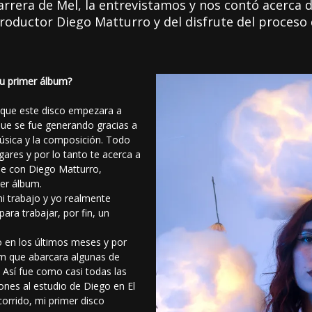
rera de Mel, la entrevistamos y nos contó acerca de
roductor Diego Matturro y del disfrute del proceso
tu primer álbum?
 que este disco empezara a
que se fue generando gracias a
música y la composición. Todo
ares y por lo tanto te acerca a
me con Diego Matturro,
er álbum.
mi trabajo y yo realmente
ara trabajar, por fin, un
o en los últimos meses y por
m que abarcara algunas de
. Así fue como casi todas las
ones al estudio de Diego en El
corrido, mi primer disco