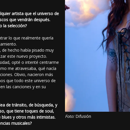
quier artista que el universo de
iscos que vendrán después.
 la selección?
ntrar lo que realmente quería
zamiento.
, de hecho había pisado muy
zar este nuevo proyecto.
sidad, opté o intenté centrarme
como me atravesaba, qué nacía
aciones. Obvio, nacieron más
mos que todo este universo de
 en las canciones y en su
idea de tránsito, de búsqueda, y
so, que tiene toques de soul,
Foto:
Difusión
lues y otros más intimistas.
encias musicales?