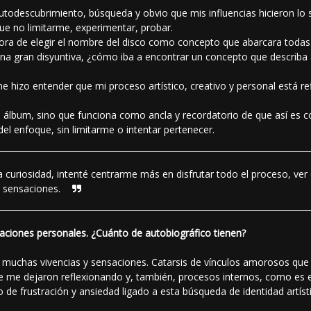
utodescubrimiento, búsqueda y obvio que mis influencias hicieron lo s
ue no limitarme, experimentar, probar.
a hora de elegir el nombre del disco como concepto que abarcara todas
na gran disyuntiva, ¿cómo iba a encontrar un concepto que describa a
 hizo entender que mi proceso artístico, creativo y personal está ref
álbum, sino que funciona como ancla y recordatorio de que así es co
l enfoque, sin limitarme o intentar pertenecer.
a curiosidad, intenté centrarme más en disfrutar todo el proceso, v
y sensaciones.
laciones personales. ¿Cuánto de autobiográfico tienen?
 muchas vivencias y sensaciones. Catarsis de vínculos amorosos que n
e me dejaron reflexionando y, también, procesos internos, como es e
 de frustración y ansiedad ligado a esta búsqueda de identidad artísti