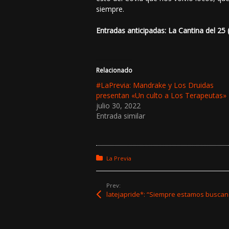
siempre.
Entradas anticipadas: La Cantina del 25 
Relacionado
#LaPrevia: Mandrake y Los Druidas
presentan «Un culto a Los Terapeutas»
julio 30, 2022
Entrada similar
Posted in:
La Previa
Prev:
latejapride*: “Siempre estamos busca