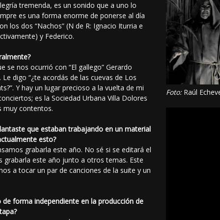
legría tremenda, es un sonido que a uno lo
siempre es una forma enorme de ponerse al día
 los dos “Nachos” (N de R: Ignacio Iturria e
ectivamente) y Federico.
eralmente?
ue se nos ocurrió con “El gallego” Gerardo
. Le digo “¿te acordás de las cuevas de Los
ts?”. Y hay un lugar precioso a la vuelta de mi
Foto:
Raúl Echeve
conciertos; es la Sociedad Urbana Villa Dolores
s muy contentos.
antaste que estaban trabajando en un material
 actualmente esto?
samos grabarla este año. No sé si se editará el
 grabarla este año junto a otros temas. Este
s a tocar un par de canciones de la suite y un
 de forma independiente en la producción de
tapa?