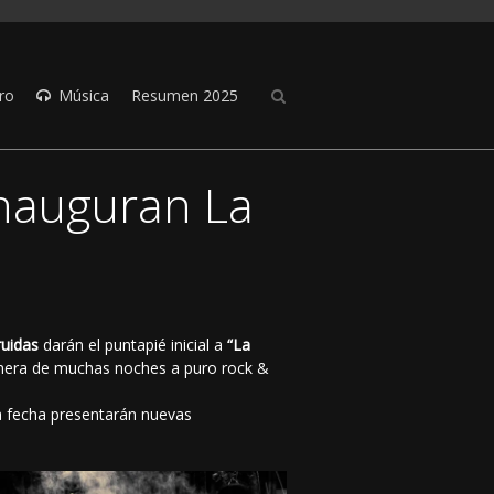
ro
Música
Resumen 2025
inauguran La
uidas
darán el puntapié inicial a
“La
rimera de muchas noches a puro rock &
a fecha presentarán nuevas