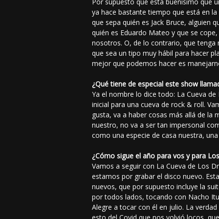
Por supuesto que está buenísimo que u
ya hace bastante tiempo que está en la 
que sepa quién es Jack Bruce, alguien q
quién es Eduardo Mateo y que se cope,
nosotros. O, de lo contrario, que tenga
que sea un tipo muy hábil para hacer pl
mejor que podemos hacer es manejarn
¿Qué tiene de especial este show llama
Ya el nombre lo dice todo: La Cueva de
inicial para una cueva de rock & roll. 
gusta, va a haber cosas más allá de la
nuestro, no va a ser tan impersonal como
como una especie de casa nuestra, una 
¿Cómo sigue el año para vos y para Los
Vamos a seguir con La Cueva de Los Dru
estamos por grabar el disco nuevo. Est
nuevos, que por supuesto incluye la su
por todos lados, tocando con Nacho Itur
Alegre a tocar con él en julio. La verd
esto del Covid que nos volvió locos, qu