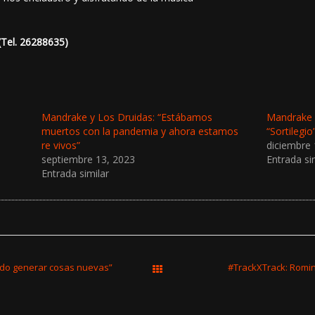
(Tel. 26288635)
Mandrake y Los Druidas: “Estábamos
Mandrake 
muertos con la pandemia y ahora estamos
“Sortilegi
re vivos”
diciembre 
septiembre 13, 2023
Entrada si
Entrada similar
ndo generar cosas nuevas”
#TrackXTrack: Romin
All Works