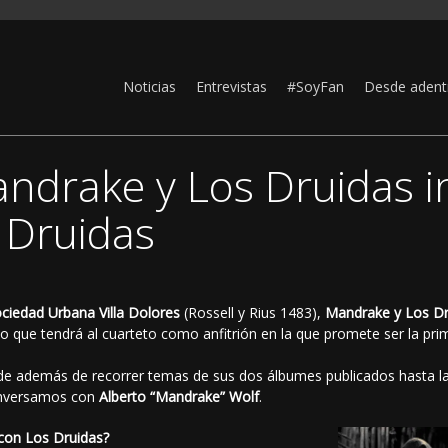
Noticias
Entrevistas
#SoyFan
Desde adent
andrake y Los Druidas 
 Druidas
ociedad Urbana Villa Dolores
(Rossell y Rius 1483),
Mandrake y Los Dr
io que tendrá al cuarteto como anfitrión en la que promete ser la p
e además de recorrer temas de sus dos álbumes publicados hasta l
onversamos con
Alberto “Mandrake” Wolf
.
 con Los Druidas?