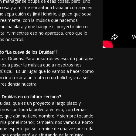
n manager se ocupe de esas cosas, pero, uno
cosa y a mí me encantaría trabajar con alguien
ue sepa quién es Jimi Hendrix, alguien que sepa
 realmente, con la música que hacemos
 mucha plata y que banque el proyecto bien o
ata. Y, mientras eso no aparezca, creo que lo
os nosotros.
do “La cueva de los Druidas”?
 Los Druidas. Para nosotros es eso, un puntapié
Vamos a pasar la música que a nosotros nos
 música… Es un lugar que lo vamos a hacer como
 ir a tocar a un teatro o un boliche, va a ser
residencia nuestra.
 Druidas en un futuro cercano?
idas, que es un proyecto a largo plazo y
amos con toda la polenta en eso, con temas
ite, que aún no tiene nombre. Y siempre tocando
ria por el interior, también; nos vamos a Porto
ad que espero que se termine de una vez por toda
e nos enclaustró y disfrutando de la música