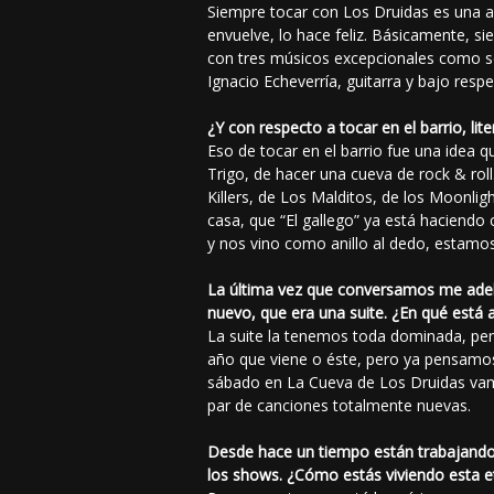
Siempre tocar con Los Druidas es una a
envuelve, lo hace feliz. Básicamente, 
con tres músicos excepcionales como son
Ignacio Echeverría, guitarra y bajo resp
¿Y con respecto a tocar en el barrio, lit
Eso de tocar en el barrio fue una idea q
Trigo, de hacer una cueva de rock & roll
Killers, de Los Malditos, de los Moonligh
casa, que “El gallego” ya está haciendo 
y nos vino como anillo al dedo, estamo
La última vez que conversamos me adel
nuevo, que era una suite. ¿En qué está
La suite la tenemos toda dominada, pen
año que viene o éste, pero ya pensamos
sábado en La Cueva de Los Druidas vamo
par de canciones totalmente nuevas.
Desde hace un tiempo están trabajando
los shows. ¿Cómo estás viviendo esta e