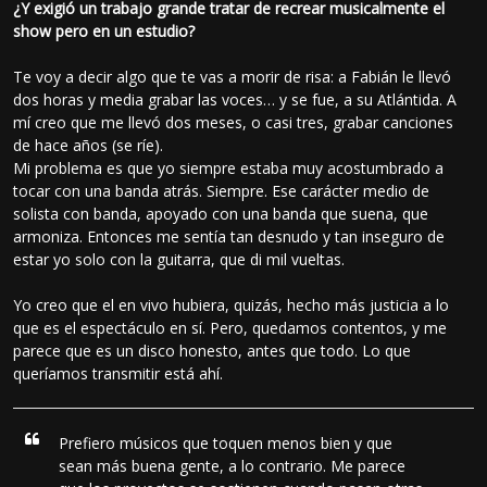
¿Y exigió un trabajo grande tratar de recrear musicalmente el
show pero en un estudio?
Te voy a decir algo que te vas a morir de risa: a Fabián le llevó
dos horas y media grabar las voces… y se fue, a su Atlántida. A
mí creo que me llevó dos meses, o casi tres, grabar canciones
de hace años (se ríe).
Mi problema es que yo siempre estaba muy acostumbrado a
tocar con una banda atrás. Siempre. Ese carácter medio de
solista con banda, apoyado con una banda que suena, que
armoniza. Entonces me sentía tan desnudo y tan inseguro de
estar yo solo con la guitarra, que di mil vueltas.
Yo creo que el en vivo hubiera, quizás, hecho más justicia a lo
que es el espectáculo en sí. Pero, quedamos contentos, y me
parece que es un disco honesto, antes que todo. Lo que
queríamos transmitir está ahí.
Prefiero músicos que toquen menos bien y que
sean más buena gente, a lo contrario. Me parece