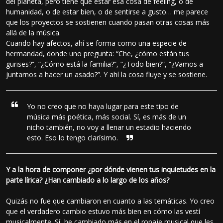
del planeta, pero tiene que estar esa cosa de feeling, o de
humanidad, o de estar bien, o de sentirse a gusto… me parece
que los proyectos se sostienen cuando pasan otras cosas más
allá de la música.
Cuando hay afectos, ahí se forma como una especie de
hermandad, donde uno pregunta: “Che, ¿cómo están tus
gurises?”, “¿Cómo está la familia?”, “¿Todo bien?”, “¿Vamos a
juntarnos a hacer un asado?”. Y ahí la cosa fluye y se sostiene.
Yo no creo que no haya lugar para este tipo de
música más poética, más social. Sí, es más de un
nicho también, no voy a llenar un estadio haciendo
esto. Eso lo tengo clarísimo.
Y a la hora de componer ¿por dónde vienen tus inquietudes en la
parte lírica? ¿Han cambiado a lo largo de los años?
Quizás no fue que cambiaron en cuanto a las temáticas. Yo creo
que el verdadero cambio estuvo más bien en cómo las vestí
musicalmente. Sí, he cambiado más en el ropaje musical que les