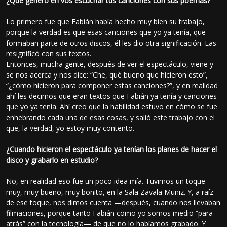
¿Qué generó en vos escuchar tus canciones con sus poemas?
Lo primero fue que Fabián había hecho muy bien su trabajo,
porque la verdad es que esas canciones que yo ya tenía, que
formaban parte de otros discos, él les dio otra significación. Las
resignificó con sus textos.
Entonces, mucha gente, después de ver el espectáculo, viene y
se nos acerca y nos dice: “Che, qué bueno que hicieron esto”,
“¿cómo hicieron para componer estas canciones?”, y en realidad
ahí les decimos que eran textos que Fabián ya tenía y canciones
que yo ya tenía. Ahí creo que la habilidad estuvo en cómo se fue
enhebrando cada una de esas cosas, y salió este trabajo con el
que, la verdad, yo estoy muy contento.
¿Cuando hicieron el espectáculo ya tenían los planes de hacer el
disco y grabarlo en estudio?
No, en realidad eso fue un poco idea mía. Tuvimos un toque
muy, muy bueno, muy bonito, en la Sala Zavala Muniz. Y, a raíz
de ese toque, nos dimos cuenta —después, cuando nos llevaban
filmaciones, porque tanto Fabián como yo somos medio “para
atrás” con la tecnología— de que no lo habíamos grabado. Y