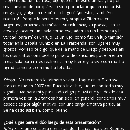
Diego habló de Zitarrosa, dijo que es “nuestro artista”, no por
una cuestión de apropiárselo sino por aclarar que era un artista
uruguayo, y alguien del público le gritó “¡nuestro, también es
nuestro!”. Porque lo sentimos muy propio a Zitarrosa en
Argentina, amamos su música, su militancia, su poesía, tantas
cosas y tocar en una sala como esa, además tan hermosa y la
verdad, para mí es un lujo. Es un lujo, como fue un lujo también
tocar en la Zabala Muñiz o en La Trastienda, son lugares muy
grosos. Por eso te digo, que de la mano de Diego y después ahí
los dos juntos con nuestro puñado de canciones poder a entrar
a esa sala para mí es realmente muy fuerte y lo vivo con mucho
agradecimiento, con mucha felicidad.
Diego
– Yo recuerdo la primera vez que toqué en la Zitarrosa
creo que fue en 2007 con Buceo Invisible, fue un concierto muy
significativo para mí y para todo el grupo. Así que ya, desde esa
primera vez, en la Zitarrosa han sido, en general, conciertos muy
especiales por algún motivo, con una carga emotiva particular.
Se ha dado así bien, como, bueno,
¿Qué sigue para el dúo luego de esta presentación?
Julieta
– El año se cierra con estas dos fechas, acá y en Buenos