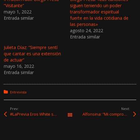
“Visitante”
siguen teniendo un poder
mayo 1, 2022
transformador espiritual
Entrada similar
fuerte en la vida cotidiana de
las personas»
agosto 24, 2022
Entrada similar
Julieta Díaz: “Siempre sentí
que cantar es una extensión
de actuar”
mayo 16, 2022
Entrada similar
Posted in:
Entrevista
Prev:
Next:
#LaPrevia Eros White se presenta en Inmigrantes
Alfonsina: “Mi compromiso es con la autenticidad”
All Works