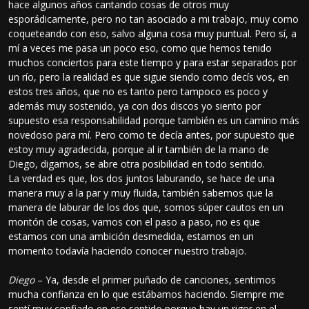
hace algunos años cantando cosas de otros muy
esporádicamente, pero no tan asociado a mi trabajo, muy como
coqueteando con eso, salvo alguna cosa muy puntual. Pero sí, a
mí a veces me pasa un poco eso, como que hemos tenido
muchos conciertos para este tiempo y para estar separados por
un río, pero la realidad es que sigue siendo como decís vos, en
estos tres años, que no es tanto pero tampoco es poco y
además muy sostenido, ya con dos discos yo siento por
supuesto esa responsabilidad porque también es un camino más
novedoso para mí. Pero como te decía antes, por supuesto que
estoy muy agradecida, porque al ir también de la mano de
Diego, digamos, se abre otra posibilidad en todo sentido.
La verdad es que, los dos juntos laburando, se hace de una
manera muy a la par y muy fluida, también sabemos que la
manera de laburar de los dos que, somos súper cautos en un
montón de cosas, vamos con el paso a paso, no es que
estamos con una ambición desmedida, estamos en un
momento todavía haciendo conocer nuestro trabajo.
Diego
– Ya, desde el primer puñado de canciones, sentimos
mucha confianza en lo que estábamos haciendo. Siempre me
sentí muy confiado en ese sentido porque hay un rigor en el