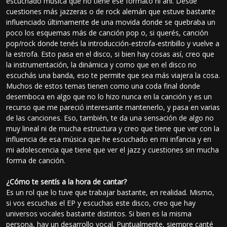
escuchado música que no tiene ese formato ni ahí. Desde
cuestiones más jazzeras o de rock alemán que estuve bastante
influenciado últimamente de una movida donde se quebraba un
poco los esquemas más de canción pop o, si querés, canción
pop/rock donde tenés la introducción-estrofa-estribillo y vuelve a
la estrofa. Esto pasa en el disco, si bien hay cosas así, creo que
la instrumentación, la dinámica y como que en el disco no
escuchás una banda, eso te permite que sea más viajera la cosa.
Muchos de estos temas tienen como una coda final donde
desemboca en algo que no lo hizo nunca en la canción y es un
recurso que me pareció interesante mantenerlo, y pasa en varias
de las canciones. Eso, también, te da una sensación de algo no
muy lineal ni de mucha estructura y creo que tiene que ver con la
influencia de esa música que he escuchado en mi infancia y en
mi adolescencia que tiene que ver el jazz y cuestiones sin mucha
forma de canción.
¿Cómo te sentís a la hora de cantar?
Es un rol que lo tuve que trabajar bastante, en realidad. Mismo,
si vos escuchas el EP y escuchas este disco, creo que hay
universos vocales bastante distintos. Si bien es la misma
persona, hay un desarrollo vocal. Puntualmente, siempre canté