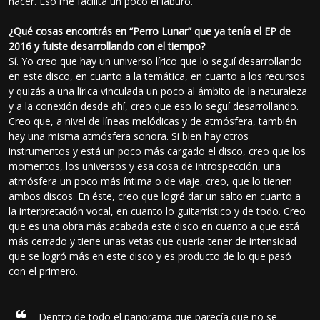
hacer. Eso me facilita un poco el laburo.
¿Qué cosas encontrás en “Perro Lunar” que ya tenía el EP de
2016 y fuiste desarrollando con el tiempo?
Sí. Yo creo que hay un universo lírico que lo seguí desarrollando
en este disco, en cuanto a la temática, en cuanto a los recursos
y quizás a una lírica vinculada un poco al ámbito de la naturaleza
y a la conexión desde ahí, creo que eso lo seguí desarrollando.
Creo que, a nivel de líneas melódicas y de atmósfera, también
hay una misma atmósfera sonora. Si bien hay otros
instrumentos y está un poco más cargado el disco, creo que los
momentos, los universos y esa cosa de introspección, una
atmósfera un poco más íntima o de viaje, creo, que lo tienen
ambos discos. En éste, creo que logré dar un salto en cuanto a
la interpretación vocal, en cuanto lo guitarrístico y de todo. Creo
que es una obra más acabada este disco en cuanto a que está
más cerrado y tiene unas vetas que quería tener de intensidad
que se logró más en este disco y es producto de lo que pasó
con el primero.
Dentro de todo el panorama que parecía que no se