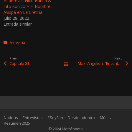
#LaPrevia: Nico Barcia &
Tito Sónico + El Hombre
Avispa en La Cretina
julio 28, 2022
Entrada similar
Posted in:
Entrevista
Prev:
Next:
Capítulo 81
Maxi Angelieri: “Encontré la escena musical uruguaya muy viva”
All Works
Noticias
Entrevistas
#SoyFan
Desde adentro
Música
Resumen 2025
© 2024 Metrónomo.