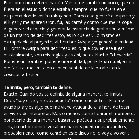
Fue como una determinación. Y eso me cambió un poco, que no
fuera en el estudio donde estaba siempre, que no fuera en el
esquema donde venía trabajando. Como que generé el espacio y
el lugar y me aparecieron, fui, las canté y como que me re copé.
Al generar el espacio y generar la instancia de grabación a mí me
da un marco de decir “es esto, es lo que es”. Lo mismo es
extrapolable al proyecto, al Hombre Avispa: yo generé la entidad
El Hombre Avispa para decir “eso es lo que soy en ese lugar
musicalmente, son mis reglas y es ahí, no es Nacho Echeverría”.
Ponerle un nombre, ponerle una entidad, ponerle un ritual, a mí
me facilita, me limita en el buen sentido de la palabra en la
creación artística.
Te limita, pero, también te define.
Exacto. Cuando vos te definís, de alguna manera, te limitás.
Decís “soy esto y no soy aquello” como que definís. Eso me
ayudó pila y es algo que me viene ayudando a la hora de tocar
en vivo y de interpretar. Más o menos como honrar el momento,
por decirlo de una manera bastante poética. Y si, probablemente
tenga mucho camino vocal por hacer y pueda ir avanzando y,
probablemente, como canté en este disco no lo voy a volver a