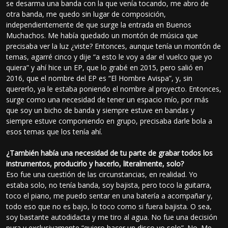
se desarma una banda con la que venía tocando, me abro de
otra banda, me quedo sin lugar de composición,
independientemente de que surge la entrada en Buenos
Muchachos. Me había quedado un montón de música que
precisaba ver la luz ¿viste? Entonces, aunque tenía un montón de
temas, agarré cinco y dije “a esto le voy a dar el vuelco que yo
quiera” y ahí hice un EP, que lo grabé en 2015, pero salió en
2016, que el nombre del EP es “El Hombre Avispa”, y, sin
quererlo, ya le estaba poniendo el nombre al proyecto. Entonces,
surge como una necesidad de tener un espacio mío, por más
que soy un bicho de banda y siempre estuve en bandas y
siempre estuve componiendo en grupo, precisaba darle bola a
esos temas que los tenía ahí.
¿También había una necesidad de tu parte de grabar todos los
instrumentos, producirlo y hacerlo, literalmente, solo?
Eso fue una cuestión de las circunstancias, en realidad. Yo
estaba solo, no tenía banda, soy bajista, pero toco la guitarra,
toco el piano, me puedo sentar en una batería a acompañar y,
todo eso que no es bajo, lo toco como si fuera bajista. O sea,
soy bastante autodidacta y me tiro al agua. No fue una decisión
pura y exclusivamente “quiero hacer un disco yo solo”. No. Me