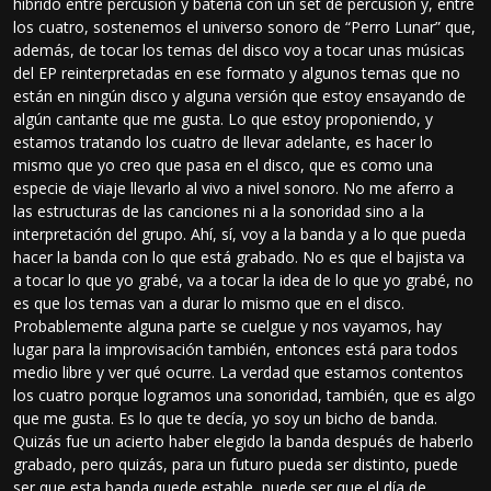
híbrido entre percusión y batería con un set de percusión y, entre
los cuatro, sostenemos el universo sonoro de “Perro Lunar” que,
además, de tocar los temas del disco voy a tocar unas músicas
del EP reinterpretadas en ese formato y algunos temas que no
están en ningún disco y alguna versión que estoy ensayando de
algún cantante que me gusta. Lo que estoy proponiendo, y
estamos tratando los cuatro de llevar adelante, es hacer lo
mismo que yo creo que pasa en el disco, que es como una
especie de viaje llevarlo al vivo a nivel sonoro. No me aferro a
las estructuras de las canciones ni a la sonoridad sino a la
interpretación del grupo. Ahí, sí, voy a la banda y a lo que pueda
hacer la banda con lo que está grabado. No es que el bajista va
a tocar lo que yo grabé, va a tocar la idea de lo que yo grabé, no
es que los temas van a durar lo mismo que en el disco.
Probablemente alguna parte se cuelgue y nos vayamos, hay
lugar para la improvisación también, entonces está para todos
medio libre y ver qué ocurre. La verdad que estamos contentos
los cuatro porque logramos una sonoridad, también, que es algo
que me gusta. Es lo que te decía, yo soy un bicho de banda.
Quizás fue un acierto haber elegido la banda después de haberlo
grabado, pero quizás, para un futuro pueda ser distinto, puede
ser que esta banda quede estable, puede ser que el día de