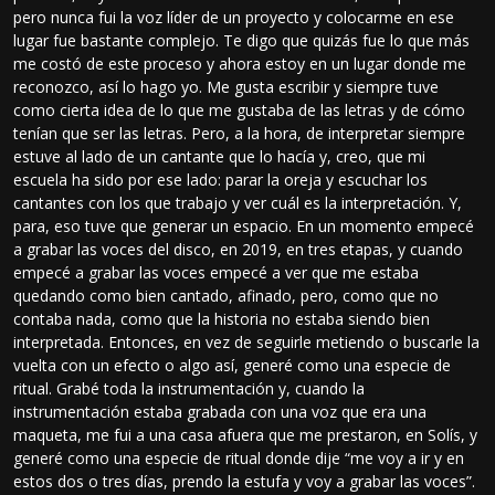
pero nunca fui la voz líder de un proyecto y colocarme en ese
lugar fue bastante complejo. Te digo que quizás fue lo que más
me costó de este proceso y ahora estoy en un lugar donde me
reconozco, así lo hago yo. Me gusta escribir y siempre tuve
como cierta idea de lo que me gustaba de las letras y de cómo
tenían que ser las letras. Pero, a la hora, de interpretar siempre
estuve al lado de un cantante que lo hacía y, creo, que mi
escuela ha sido por ese lado: parar la oreja y escuchar los
cantantes con los que trabajo y ver cuál es la interpretación. Y,
para, eso tuve que generar un espacio. En un momento empecé
a grabar las voces del disco, en 2019, en tres etapas, y cuando
empecé a grabar las voces empecé a ver que me estaba
quedando como bien cantado, afinado, pero, como que no
contaba nada, como que la historia no estaba siendo bien
interpretada. Entonces, en vez de seguirle metiendo o buscarle la
vuelta con un efecto o algo así, generé como una especie de
ritual. Grabé toda la instrumentación y, cuando la
instrumentación estaba grabada con una voz que era una
maqueta, me fui a una casa afuera que me prestaron, en Solís, y
generé como una especie de ritual donde dije “me voy a ir y en
estos dos o tres días, prendo la estufa y voy a grabar las voces”.