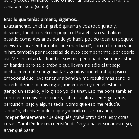
tenía a mí solo (se ríe).
Eras lo que tenías a mano, digamos…
Exactamente. En el EP grabé guitarra y voz todo junto y,
después, fue decorarlo un poquito. Para el disco ya habían
pasado como dos años donde yo había podido tocar un poquito
en vivo y tocar en formato “one man band”, con un bombo y un
hi hat, también por necesidad de auto acompañarme, por decirlo
así. Me encantan las bandas, soy una persona de siempre estar
en bandas pero sé el trabajo que llevan; no sólo el trabajo
puntualmente de congeniar las agendas sino el trabajo psico-
emocional que lleva tener una banda y me resultó más sencillo
hacerlo decir “son mis reglas, me encierro yo en el estudio
(tengo un estudio) y lo grabo yo, de una”. Eso me pone también
como en un universo sonoro, sabía que iba a tener guitarras,
percusión, bajo y alguna tecla. Como que eso me reducía,
también, el universo de lo que yo podía estar tocando,
independientemente que después grabé otros detalles y otras
cosas. También fue una decisión de “voy a hacer sonar esto yo,
a ver qué pasa”.