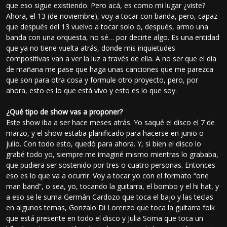
que eso sigue existiendo. Pero acá, es como mi lugar ¿viste?
Ahora, el 13 (de noviembre), voy a tocar con banda, pero, capaz
que después del 13 vuelvo a tocar solo o, después, armo una
banda con una orquesta, no sé… por decirte algo. Es una entidad
que ya no tiene vuelta atrás, donde mis inquietudes
compositivas van a ver la luz a través de ella. A no ser que el día
de mañana me pase que haga unas canciones que me parezca
que son para otra cosa y formule otro proyecto, pero, por
ahora, esto es lo que está vivo y esto es lo que soy.
¿Qué tipo de show vas a proponer?
Este show iba a ser hace meses atrás. Yo saqué el disco el 7 de
marzo, y el show estaba planificado para hacerse en junio o
julio. Con todo esto, quedó para ahora. Y, si bien el disco lo
grabé todo yo, siempre me imaginé mismo mientras lo grababa,
que pudiera ser sostenido por tres o cuatro personas. Entonces
eso es lo que va a ocurrir. Voy a tocar yo con el formato “one
man band”, o sea, yo, tocando la guitarra, el bombo y el hi hat, y
a eso se le suma Germán Cardozo que toca el bajo y las teclas
en algunos temas, Gonzalo Di Lorenzo que toca la guitarra folk
que está presente en todo el disco y Julia Soma que toca un