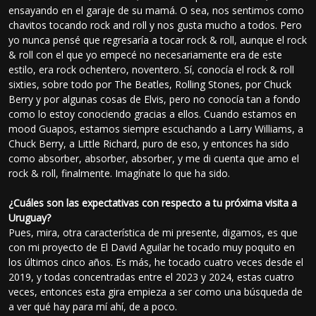
ensayando en el garaje de su mamá. O sea, nos sentimos como
chavitos tocando rock and roll y nos gusta mucho a todos. Pero
yo nunca pensé que regresaría a tocar rock & roll, aunque el rock
& roll con el que yo empecé no necesariamente era de este
estilo, era rock ochentero, noventero. Sí, conocía el rock & roll
sixties, sobre todo por The Beatles, Rolling Stones, por Chuck
Berry y por algunas cosas de Elvis, pero no conocía tan a fondo
como lo estoy conociendo gracias a ellos. Cuando estamos en
mood Guapos, estamos siempre escuchando a Larry Williams, a
Chuck Berry, a Little Richard, puro de eso, y entonces ha sido
como absorber, absorber, absorber, y me di cuenta que amo el
rock & roll, finalmente. Imagínate lo que ha sido.
¿Cuáles son las expectativas con respecto a tu próxima visita a
Uruguay?
Pues, mira, otra característica de mi presente, digamos, es que
con mi proyecto de El David Aguilar he tocado muy poquito en
los últimos cinco años. Es más, he tocado cuatro veces desde el
2019, y todas concentradas entre el 2023 y 2024, estas cuatro
veces, entonces esta gira empieza a ser como una búsqueda de
a ver qué hay para mí ahí, de a poco.