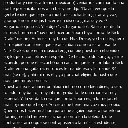
productor y cineasta franco-mexicano) veníamos caminando una
noche por ahí, íbamos a un bar y me dijo “David, veo que la
gente te dice que le gusta mucho escucharte a guitarra y voz,
¿por qué no me dejas hacerte un disco a guitarra y voz?
Hagámoslo juntos”. Y le digo “va, hagámoslo”. Básicamente, la
síntesis burda era “hay que hacer un álbum tuyo como de Nick
Drake” (se ríe). Adán es muy fan de Nick Drake, yo también, pero
él me pidió canciones que se adscriban como a esta cosa de
Nick Drake, que en la música tenga un pie puesto en el sonido
anglo, pero con letras en español. De hecho, todo surgió, ya me
acuerdo, porque él escuchó una canción que le recordaba a Nick
Drake en una guitarra, entonces le mandé esa y le mandé 34
más (se ríe), y ahí fuimos él y yo por chat eligiendo hasta que
nos quedamos con diez.
Nuestra idea era hacer un álbum íntimo como bien dices, o sea,
tocado muy bajito, muy íntimo, grabado de una manera muy
especial. Y, la verdad, creo que como álbum es, a lo mejor, el
más logrado que tengo. Yo creo que tiene una voz muy propia.
Queríamos hacer un álbum para que alguien pudiera ponerlo un
domingo en la tarde y escucharlo como en la soledad, que
contrarrestara o que se contrapusiera a la música estridente,