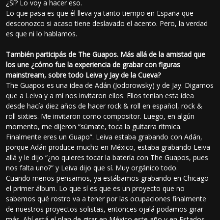
¿Sí? Lo voy a hacer eso.
Lo que pasa es que él lleva ya tanto tiempo en España que
desconozco si acaso tiene deslavado el acento. Pero, la verdad
es que ni lo hablamos.
También participás de The Guapos. Más allá de la amistad que
los une ¿cómo fue la experiencia de grabar con figuras
mainstream, sobre todo Leiva y Jay de la Cueva?
The Guapos es una idea de Adán (Jodorowsky) y de Jay. Digamos
que a Leiva y a mí nos invitaron ellos. Ellos tenían esta idea
desde hacía diez años de hacer rock & roll en español, rock &
roll sixties. Me invitaron como compositor. Luego, en algún
momento, me dijeron “súmate, toca la guitarra rítmica.
Finalmente eres un Guapo”. Leiva estaba grabando con Adán,
porque Adán produce mucho en México, estaba grabando Leiva
allá y le dijo “¿no quieres tocar la batería con The Guapos, pues
nos falta uno?” y Leiva dijo que sí. Muy orgánico todo.
Cuando menos pensamos, ya estábamos grabando en Chicago
el primer álbum. Lo que sí es que es un proyecto que no
sabemos qué rostro va a tener por las ocupaciones finalmente
de nuestros proyectos solistas, entonces ojalá podamos girar
más. Ahí está el plan de girar en México este año y en Estados