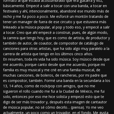
formato al que estaba acostumbrado que era guitarra y voz,
básicamente. Empecé a salir a tocar con una banda, a tocar en
festivales y ahí, intencionalmente, abandoné ese mundo más de
nicho y me fui poco a poco. Me esforcé un montón tratando de
tener un manager de fuera de ese circuito y que estuviera más
linkeado a la música popular, al pop y todo eso, y empecé a salir
a tocar. Creo que ahí empecé a construir, pues, de algún modo,
la carrera que tengo hoy, que es como de artista, de productor y
también de autor, de coautor, de compositor de catálogo de
canciones para otras artistas, que ha sido algo muy paralelo a la
carrera de artista que tengo en los últimos cinco años.
En resumen, toda mi vida ha sido música. Soy músico desde que
me acuerdo, porque canto desde que me acuerdo, porque mi
familia es muy musical y me crié en una familia musical, de
muchas canciones, de boleros, de rancheras, por mi padre que
es compositor, también. Formé una banda en la secundaria a los
13, 14 años, como de rock/pop con amigos, que no me
siguieron el rollo cuando me fui a la Ciudad de México, me fui
solo, entonces por eso me hice solista y empezó esto que te
digo de ser más trovador y, después esta imagen de cantautor
de música popular, no sé cómo decirlo… (piensa). Yo me veo
actualmente, un poco como un trovador, en el fondo. Me gusta