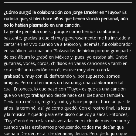
¿Cómo surgió la colaboración con Jorge Drexler en “Tuyo»? Es
curioso que, si bien hace años que tienen vínculo personal, aún
no lo habían plasmado en una canción.
La gente pensaba que sí, porque como hemos colaborado
bastante, gracias a que él muy generosamente me ha invitado a
cantar en en vivo cuando va a México y, además, fui colaborador
en su álbum antepasado “Salvavidas de hielo» porque gran parte
de ese álbum lo grabó en México y, pues, yo estaba ahí. Grabé
guitarras, voces, coros, chiflidos en varias canciones y también
co-escribí una canción con él, estuve muy atento en la
grabación, muy con él, disfrutando y, por supuesto, somos
amigos. Pero no teníamos un featuring, una colaboración tal
cual. Entonces, lo que pasó con “Tuyo» es que es una canción
que yo vengo trabajando desde hace casi diez años también.
Tenía otra música, migró y todo, y hace poquito, hace un par de
años, la terminé, así, ya como quedó. Con el rostro final, la letra
y la música. Y quedó para este disco que voy a sacar. Entonces,
“Tuyo” entró entre las más votadas en mi círculo más cercano y,
cuando ya las estábamos produciendo, todos me decían que
suena a Drexler, está “drexleriana», decían. Pero ¡te lo juro que