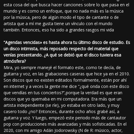
esta cosa del que busca hacer canciones sobre lo que pasa en el
mundo y es como un enfoque, que no nada más es la música
por la música, pero de algún modo el tipo de cantante o de
artista que a mí me gusta tiene un vínculo con el mundo
también. Entonces, eso ha sido a grandes rasgos mi vida
“Agendas vencidas» es hasta ahora tu último disco de estudio. Es
un disco intimista, más reposado respecto del material que
venías presentando. ¿A qué se debió que el disco tuviera esa
atmósfera?
Mira, yo siempre manejé el formato este, como te decía, de
guitarra y voz, en las grabaciones caseras que hice ya en el 2010.
Son discos que no existen editados formalmente, están por ahí
en internet y a veces la gente me dice “¿qué onda con este disco
que vendías en tus conciertos?”,porque la verdad es que eran
discos que yo quemaba en mi computadora. Era más que un
artista independiente (se ríe), yo estaba en otro lado, y muy
casero todo ¿no? Entonces, durante ocho años grabé así, a
guitarra y voz. Y luego, empezó este periodo más de cantautor
pop con producciones más avanzadas y más sofisticadas. En el
2020, con mi amigo Adán Jodorowsky (N de R: músico, actor,