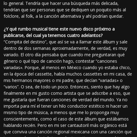
lo general. Tendría que hacer una búsqueda más delicada,
tendrían que ser personas que se dediquen un poquito más al
folclore, al folk, a la canción alternativa y ahí podrían quedar.
¿Y qué rumbo musical tiene este nuevo disco próximo a
publicarse, del cual ya tenemos cuatro adelantos?
“Compita del destino”, que así se va a llamar este álbum y sale
dentro de dos semanas aproximadamente, de verdad, es muy
variado. El otro día pensaba que cuando me preguntaran qué
género o qué tipo de canción hago, contestar “canciones
variadas». Porque, al menos en México cuando yo estaba chico,
en la época del cassette, había muchos cassettes en mi casa, de
mis hermanos mayores o mi padre, que decían “variadas» o
“varios”. O sea, de todo un poco. Entonces, siento que hay algo
finalmente en mi gusto como artista que se adscribe a eso, que
me gustaría que fueran canciones de verdad del mundo. Ya no
importa para mí el tener un hilo conductor estético ni hacer un
mismo tipo de música, a menos que me lo proponga muy
conscientemente, como el caso de este álbum que estábamos
hablando recién. Pero en mi ser cantautoril más orgánico está
que conviva una canción regional mexicana con una canción que