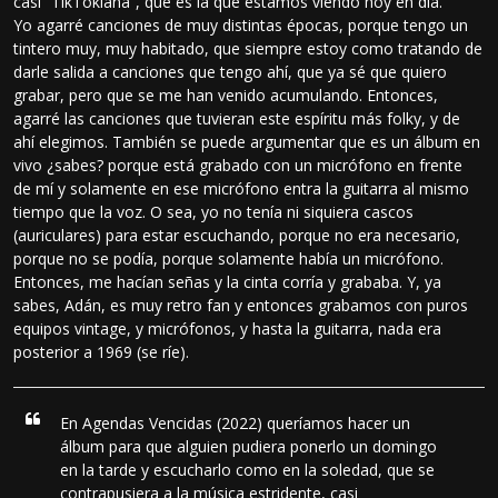
casi “TikTokiana”, que es la que estamos viendo hoy en día.
Yo agarré canciones de muy distintas épocas, porque tengo un
tintero muy, muy habitado, que siempre estoy como tratando de
darle salida a canciones que tengo ahí, que ya sé que quiero
grabar, pero que se me han venido acumulando. Entonces,
agarré las canciones que tuvieran este espíritu más folky, y de
ahí elegimos. También se puede argumentar que es un álbum en
vivo ¿sabes? porque está grabado con un micrófono en frente
de mí y solamente en ese micrófono entra la guitarra al mismo
tiempo que la voz. O sea, yo no tenía ni siquiera cascos
(auriculares) para estar escuchando, porque no era necesario,
porque no se podía, porque solamente había un micrófono.
Entonces, me hacían señas y la cinta corría y grababa. Y, ya
sabes, Adán, es muy retro fan y entonces grabamos con puros
equipos vintage, y micrófonos, y hasta la guitarra, nada era
posterior a 1969 (se ríe).
En Agendas Vencidas (2022) queríamos hacer un
álbum para que alguien pudiera ponerlo un domingo
en la tarde y escucharlo como en la soledad, que se
contrapusiera a la música estridente, casi