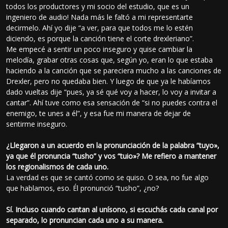
todos los productores y mi socio del estudio, que es un
ingeniero de audio! Nada más le faltó a mi representarte
decirmelo. Ahí yo dije “a ver, para que todos me lo estén
diciendo, es porque la canción tiene el corte drexleriano”.
Me empecé a sentir un poco inseguro y quise cambiar la
melodía, grabar otras cosas que, según yo, eran lo que estaba
haciendo a la canción que se pareciera mucho a las canciones de
Drexler, pero no quedaba bien. Y luego de que ya le habíamos
dado vueltas dije “pues, ya sé qué voy a hacer, lo voy a invitar a
cantar”. Ahí tuve como esa sensación de “si no puedes contra el
enemigo, te unes a él”, y esa fue mi manera de dejar de
sentirme inseguro.
¿Llegaron a un acuerdo en la pronunciación de la palabra “tuyo»,
ya que él pronuncia “tusho” y vos “tuio»? Me refiero a mantener
los regionalismos de cada uno.
La verdad es que se cantó como se quiso. O sea, no fue algo
que hablamos, eso. Él pronunció “tusho”, ¿no?
Sí. Incluso cuando cantan al unísono, si escuchás cada canal por
separado, lo pronuncian cada uno a su manera.