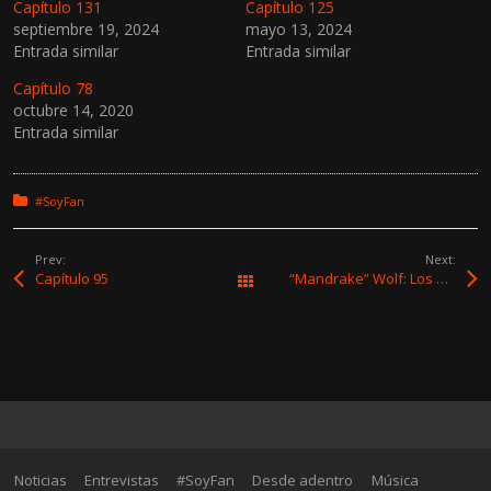
Capítulo 131
Capítulo 125
septiembre 19, 2024
mayo 13, 2024
Entrada similar
Entrada similar
Capítulo 78
octubre 14, 2020
Entrada similar
Posted in:
#SoyFan
Prev:
Next:
Capítulo 95
“Mandrake” Wolf: Los Druidas es una cosa que tiene un poder que ya es propio
All Works
Noticias
Entrevistas
#SoyFan
Desde adentro
Música