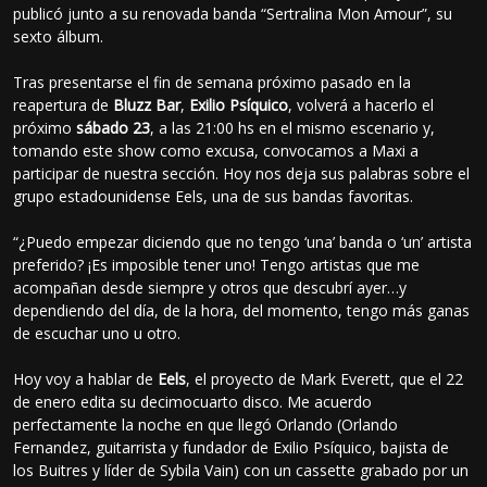
publicó junto a su renovada banda “Sertralina Mon Amour”, su
sexto álbum.
Tras presentarse el fin de semana próximo pasado en la
reapertura de
Bluzz Bar
,
Exilio Psíquico
, volverá a hacerlo el
próximo
sábado 23
, a las 21:00 hs en el mismo escenario y,
tomando este show como excusa, convocamos a Maxi a
participar de nuestra sección. Hoy nos deja sus palabras sobre el
grupo estadounidense Eels, una de sus bandas favoritas.
“¿Puedo empezar diciendo que no tengo ‘una’ banda o ‘un’ artista
preferido? ¡Es imposible tener uno! Tengo artistas que me
acompañan desde siempre y otros que descubrí ayer…y
dependiendo del día, de la hora, del momento, tengo más ganas
de escuchar uno u otro.
Hoy voy a hablar de
Eels
, el proyecto de Mark Everett, que el 22
de enero edita su decimocuarto disco. Me acuerdo
perfectamente la noche en que llegó Orlando (Orlando
Fernandez, guitarrista y fundador de Exilio Psíquico, bajista de
los Buitres y líder de Sybila Vain) con un cassette grabado por un