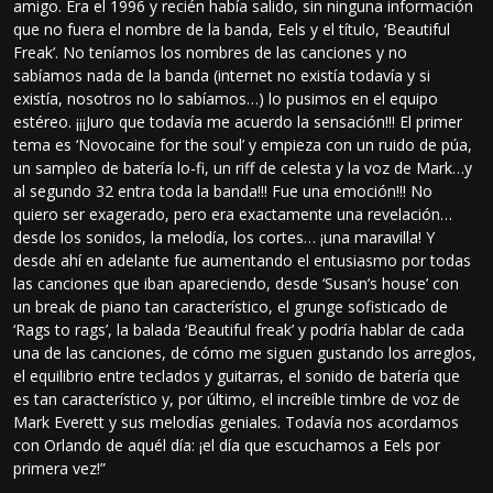
amigo. Era el 1996 y recién había salido, sin ninguna información
que no fuera el nombre de la banda, Eels y el título, ‘Beautiful
Freak’. No teníamos los nombres de las canciones y no
sabíamos nada de la banda (internet no existía todavía y si
existía, nosotros no lo sabíamos…) lo pusimos en el equipo
estéreo. ¡¡¡Juro que todavía me acuerdo la sensación!!! El primer
tema es ‘Novocaine for the soul’ y empieza con un ruido de púa,
un sampleo de batería lo-fi, un riff de celesta y la voz de Mark…y
al segundo 32 entra toda la banda!!! Fue una emoción!!! No
quiero ser exagerado, pero era exactamente una revelación…
desde los sonidos, la melodía, los cortes… ¡una maravilla! Y
desde ahí en adelante fue aumentando el entusiasmo por todas
las canciones que iban apareciendo, desde ‘Susan’s house’ con
un break de piano tan característico, el grunge sofisticado de
‘Rags to rags’, la balada ‘Beautiful freak’ y podría hablar de cada
una de las canciones, de cómo me siguen gustando los arreglos,
el equilibrio entre teclados y guitarras, el sonido de batería que
es tan característico y, por último, el increíble timbre de voz de
Mark Everett y sus melodías geniales. Todavía nos acordamos
con Orlando de aquél día: ¡el día que escuchamos a Eels por
primera vez!”