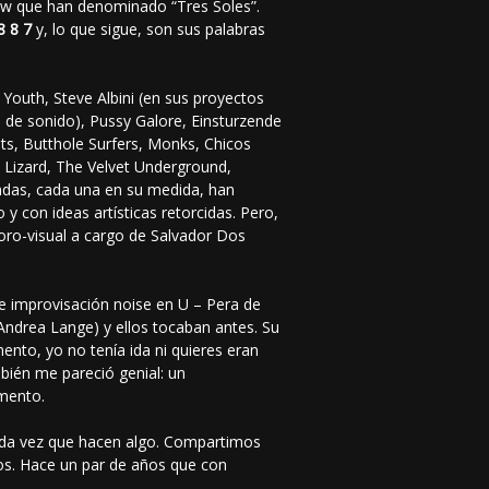
w que han denominado “Tres Soles”.
8 8 7
y, lo que sigue, son sus palabras
Youth, Steve Albini (en sus proyectos
o de sonido), Pussy Galore, Einsturzende
s, Butthole Surfers, Monks, Chicos
 Lizard, The Velvet Underground,
ndas, cada una en su medida, han
 y con ideas artísticas retorcidas. Pero,
noro-visual a cargo de Salvador Dos
e improvisación noise en U – Pera de
Andrea Lange) y ellos tocaban antes. Su
nto, yo no tenía ida ni quieres eran
bién me pareció genial: un
mento.
ada vez que hacen algo. Compartimos
os. Hace un par de años que con