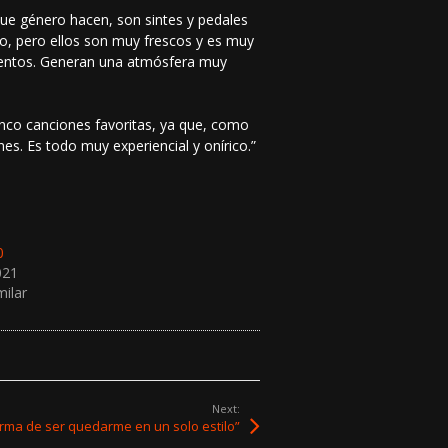
que género hacen, son sintes y pedales
o, pero ellos son muy frescos y es muy
mentos. Generan una atmósfera muy
inco canciones favoritas, ya que, como
es. Es todo muy experiencial y onírico.”
0
021
milar
Next:
rma de ser quedarme en un solo estilo”