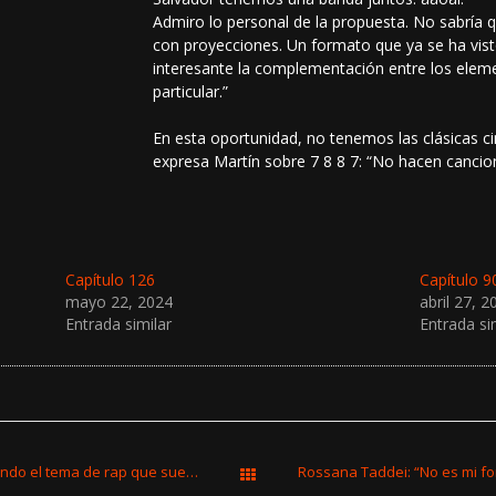
Admiro lo personal de la propuesta. No sabría 
con proyecciones. Un formato que ya se ha vist
interesante la complementación entre los ele
particular.”
En esta oportunidad, no tenemos las clásicas c
expresa Martín sobre 7 8 8 7: “No hacen cancion
Capítulo 126
Capítulo 9
mayo 22, 2024
abril 27, 2
Entrada similar
Entrada si
Hurakán Martínez de AFC: «Sigo esperando el tema de rap que suene en todos lados»
Rossana Taddei: “No es mi fo
All Works