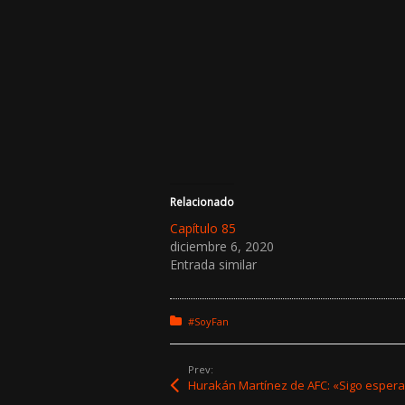
Relacionado
Capítulo 85
diciembre 6, 2020
Entrada similar
Posted in:
#SoyFan
Prev: