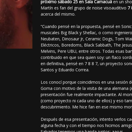
próximo sábado 25 en Sala Camacuá
en un sho
Martín es fan del grupo de noise visoauditivo
7 
acerca del mismo.
“Cuando pensé en la propuesta, pensé en Sonic 
musicales Big Black y Shellac, o como ingenier
Neubaten, Dinosaur Jr, Ceramic Dogs, Tom Wait
Eléctricos, Boredoms, Black Sabbath, The Jesus
Melvins, Pere UBU, entre otros. Todas esas ba
contribuido en que sea quien soy: un flaco sordo
en definitiva, pensé en 7 8 8 7, un proyecto so
Santos y Eduardo Correa.
Los conocí porque coincidimos en una sesión d
Goma con motivo de la visita de una alemana (
presentación fue realmente impactante. Al mome
(como proyecto ni cada uno de ellos) y eso tam
descubrimiento. Me hice fan en ese mismo mo
Después de esa presentación, intento verlos c
alguna fecha y con el tiempo nos hicimos amig
Salvador tenemos una banda juntos: aaoai.