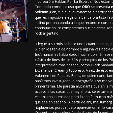
incorporó a Hablan Por La Espalda. Nos estamo
Tomando como excusa que
ORO se presenta el
Solitario Juan
, fue que lo invitamos a participar
que “es imposible elegir una banda o artista fav
inclinó por una banda a la que reconoce como u
continuación, te compartimos sus palabras sob
rock argentino.
“Llegué a su música hace unos cuantos años, po
Si bien los tenía de nombre y alguna vez había 
frío’, nunca les había dado mucha bola. En e
clásico de fines de los 60’s y principios de los 7
interpretación más pesada, como Black Sabbath,
Experience, Cream y todo eso. A raíz de eso, e
Volumen I de Pappo’s Blues, de quien conocíam
habíamos investigado la discografía. Eso me vol
primer tema. Me parecía alucinante que en la m
acceso a las cosas que hay ahora, se estuviera
esa misma intensidad pero la sentía mucho má
que sea en español. A partir de ahí, me sumergí
rioplatense, porque justo aparecieron en la c
Creyentes, una colección de discos de la revis