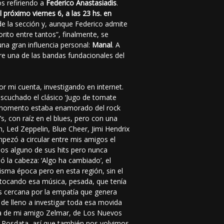
s refiriendo a
Federico Anastasiadis
.
 próximo viernes 6, a las 23 hs. en
 de la sección y, aunque Federico admite
orito entre tantos”, finalmente, se
na gran influencia personal:
Manal
. A
re una de las bandas fundacionales del
r mi cuenta, investigando en internet.
escuchado el clásico ‘Jugo de tomate
se momento estaba enamorado del rock
0’s, con raíz en el blues, pero con una
 Led Zeppelin, Blue Cheer, Jimi Hendrix
mpezó a circular entre mis amigos el
os alguno de sus hits pero nunca
ó la cabeza: ‘Algo ha cambiado’, el
isma época pero en esta región, sin el
 tocando esa música, pesada, que tenía
s cercana por la empatía que genera
 de lleno a investigar toda esa movida
asa de mi amigo Zelmar, de Los Nuevos
ta Posdata, así que también nos volvimos