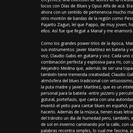
locos con Días de Blues y Opus Alfa de acá. E
ahora con un sentido de pertenencia mucho ma
otro montón de bandas de la región como Pesc
Pajarito Zaguri, leí que Pappo, de muy joven, h
ellos. Así fue que llegué a Manal y me enamoró
Como los grandes power-tríos de la época, Ma
sus instrumentos: Javier Martínez en batería y v
voz, Claudio Gabis en guitarra y voz. Cada uno 
combinación perfecta y explosiva para mi, con u
Alejandro Medina que, además de ser una topad
también tiene tremenda creatividad; Claudio Ga
atmósfera del blues tradicional con virtuosism
la puta madre y Javier Martínez, que es un intel
personal para la batería -entre jazzero y percu
gutural, porteñazo, que canta con una autorida
inventó el yeito para cantar blues en español, 
hacerlo. Además de la música, tienen esas letras
del tránsito un día de humedad pero, también, 
de sol en invierno caminando por la calle, con u
palabras recontra simples, lo cual me fascina, p