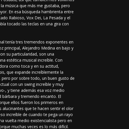
ra la música que más me gustaba, pero
yor. En esa búsqueda hambrienta entre
ado Rabioso, Vox Dei, La Pesada y el
abía tocado las teclas en una gira con
.
nal tenía tres tremendos exponentes en
oz principal, Alejandro Medina en bajo y
con su particularidad, son una
na estética musical increíble. Con
ora como toca y en su actitud,
bis, que expande increíblemente la
o, pero por sobre todo, un buen gusto de
ectual con un swing increíble y muy
tivo-, y tiene además esa voz medio
d bárbara y tremendo encanto. El
porque ellos fueron los primeros en
 alucinantes que te hacen sentir el olor
eso increíble de cuando te pega un rayo
na vuelta medio existencialista pero en
orque muchas veces es lo más difícil.