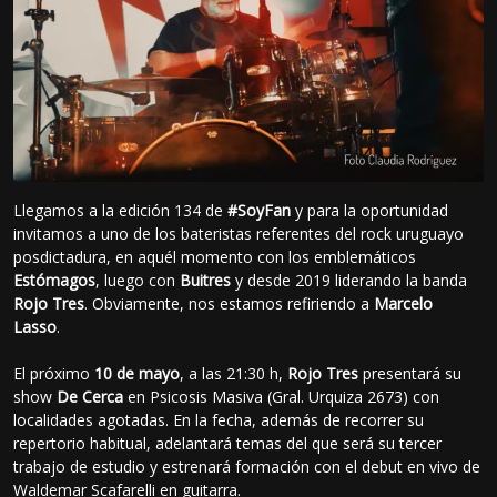
Llegamos a la edición 134 de
#SoyFan
y para la oportunidad
invitamos a uno de los bateristas referentes del rock uruguayo
posdictadura, en aquél momento con los emblemáticos
Estómagos
, luego con
Buitres
y desde 2019 liderando la banda
Rojo Tres
. Obviamente, nos estamos refiriendo a
Marcelo
Lasso
.
El próximo
10 de mayo
, a las 21:30 h,
Rojo Tres
presentará su
show
De Cerca
en Psicosis Masiva (Gral. Urquiza 2673) con
localidades agotadas. En la fecha, además de recorrer su
repertorio habitual, adelantará temas del que será su tercer
trabajo de estudio y estrenará formación con el debut en vivo de
Waldemar Scafarelli en guitarra.