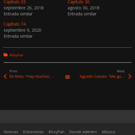
Capítulo 33
Capítulo 30
septiembre 26, 2018
agosto 30, 2018
Entrada similar
Entrada similar
Capítulo 74
septiembre 9, 2020
Entrada similar
Posted in:
#SoyFan
Prev:
Next:
Eli Almic: “Hay muchas cosas de las que no hablamos tanto, que son las más difíciles y donde nuestras realidades, tal vez, más se parecen”
Agustín Casulo: “Me gustó encontrar un punto intermedio entre la canción de autor y la música urbana”
All Works
Noticias
Entrevistas
#SoyFan
Desde adentro
Música