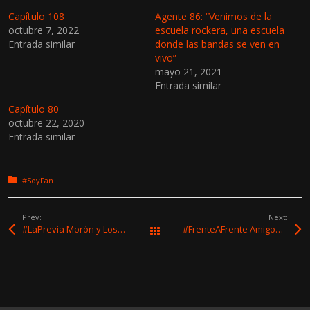
Capítulo 108
Agente 86: “Venimos de la
octubre 7, 2022
escuela rockera, una escuela
Entrada similar
donde las bandas se ven en
vivo”
mayo 21, 2021
Entrada similar
Capítulo 80
octubre 22, 2020
Entrada similar
Posted in:
#SoyFan
Prev:
Next:
#LaPrevia Morón y Los Intensos presenta su show 360° “Tanto Tiempo”
#FrenteAFrente Amigovio y Eros White presentan “Muchas Primaveras” en Bluzz Bar
All Works