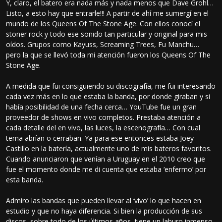
Y, claro, el batero era nada más y nada menos que Dave Grohl…
Listo, a esto hay que entrarle!!! A partir de ahí me sumergí en el
mundo de los Queens Of The Stone Age. Con ellos conocí el
stoner rock y todo ese sonido tan particular y original para mis
oídos. Grupos como Kayuss, Screaming Trees, Fu Manchu…
pero la que se llevó toda mi atención fueron los Queens Of The
Stone Age.
A medida que fui consiguiendo su discografía, me fui interesando
cada vez más en lo que estaba la banda, por donde giraban y si
había posibilidad de una fecha cerca… YouTube fue un gran
proveedor de shows en vivo completos. Prestaba atención a
cada detalle del en vivo, las luces, la escenografía… Con cual
tema abrían o cerraban. Ya para ese entonces estaba Joey
Castillo en la batería, actualmente uno de mis bateros favoritos.
Cuando anunciaron que venían a Uruguay en el 2010 creo que
fue el momento donde me di cuenta que estaba ‘enfermo’ por
esta banda.
Admiro las bandas que pueden llevar al ‘vivo’ lo que hacen en
estudio y que no haya diferencia. Si bien la producción de sus
discos, sobre todo de los últimos años, tiene un laburo inmenso