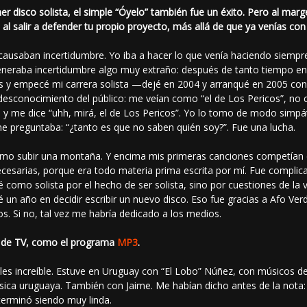
 disco solista, el simple “Óyelo” también fue un éxito. Pero al marg
al salir a defender tu propio proyecto, más allá de que ya venías co
usaban incertidumbre. Yo iba a hacer lo que venía haciendo siempre:
eneraba incertidumbre algo muy extraño: después de tanto tiempo en
 y empecé mi carrera solista —dejé en 2004 y arranqué en 2005 con
esconocimiento del público: me veían como “el de Los Pericos”, no
 y me dice “uhh, mirá, el de Los Pericos”. Yo lo tomo de modo simpát
preguntaba: “¿tanto es que no saben quién soy?”. Fue una lucha.
omo subir una montaña. Y encima mis primeras canciones competían co
arias, porque era todo materia prima escrita por mí. Fue complicado. 
como solista por el hecho de ser solista, sino por cuestiones de la
un año en decidir escribir un nuevo disco. Eso fue gracias a Afo Ve
os. Si no, tal vez me habría dedicado a los medios.
s de TV, como el programa
MP3
.
s increíble. Estuve en Uruguay con “El Lobo” Núñez, con músicos de
sica uruguaya. También con Jaime. Me habían dicho antes de la nota: 
 terminó siendo muy linda.