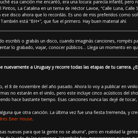
ché esa canción me encantó, era una locura: parecía infantil, pero no
 Pintos, La Catalina en un tema de Héctor Lavoe, “Calle Luna, Calle S
ese disco ahora que lo recordás. Es uno de mis preferidos como soli
 También está “BH+”, que fue el primero. Hay buen material ahí.
o escribís o grabás un disco, cuando imaginás canciones, rompés pape
sentar lo grabado, viajar, conocer públicos… Llega un momento en que
rae nuevamente a Uruguay y recorre todas las etapas de tu carrera. ¿E
, el 8 de noviembre del año pasado. Ahora lo voy a publicar en vinilo.
mas no estarán en el vinilo, pero este incluye cinco acústicos del s
ciendo hace bastante tiempo. Esas canciones nunca las dejé de tocar,
guna que otra canción. La última vez fue una fiesta tremenda, y cre
dres Beer House
.
as nuevas para que la gente no se aburra”, pero en realidad la gent