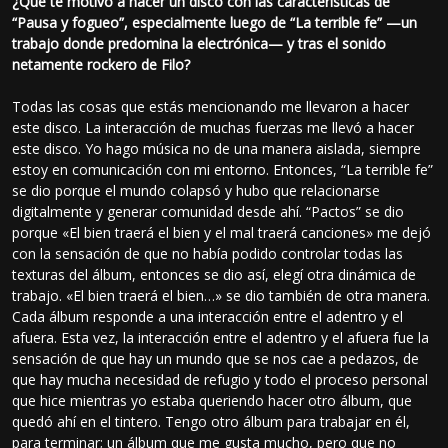
¿Qué te motivó a hacer un disco con las características de
“Pausa y fogueo”, especialmente luego de “La terrible fe” —un
trabajo donde predomina la electrónica— y tras el sonido
netamente rockero de Filo?
Todas las cosas que estás mencionando me llevaron a hacer
este disco. La interacción de muchas fuerzas me llevó a hacer
este disco. Yo hago música no de una manera aislada, siempre
estoy en comunicación con mi entorno. Entonces, “La terrible fe”
se dio porque el mundo colapsó y hubo que relacionarse
digitalmente y generar comunidad desde ahí. “Pactos” se dio
porque «El bien traerá el bien y el mal traerá canciones» me dejó
con la sensación de que no había podido controlar todas las
texturas del álbum, entonces se dio así, elegí otra dinámica de
trabajo. «El bien traerá el bien…» se dio también de otra manera.
Cada álbum responde a una interacción entre el adentro y el
afuera. Esta vez, la interacción entre el adentro y el afuera fue la
sensación de que hay un mundo que se nos cae a pedazos, de
que hay mucha necesidad de refugio y todo el proceso personal
que hice mientras yo estaba queriendo hacer otro álbum, que
quedó ahí en el tintero. Tengo otro álbum para trabajar en él,
para terminar; un álbum que me gusta mucho, pero que no