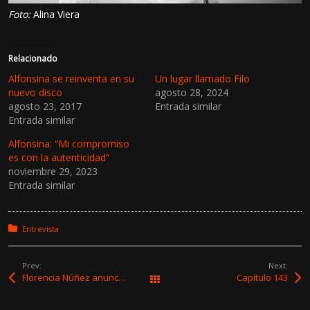
Foto:
Alina Viera
Relacionado
Alfonsina se reinventa en su
Un lugar llamado Filo
nuevo disco
agosto 28, 2024
agosto 23, 2017
Entrada similar
Entrada similar
Alfonsina: “Mi compromiso
es con la autenticidad”
noviembre 29, 2023
Entrada similar
Posted in:
Entrevista
Prev:
Next:
Florencia Núñez anunció su gira «Década y Media», que celebra sus 15 años de trayectoria
Capítulo 143
All Works