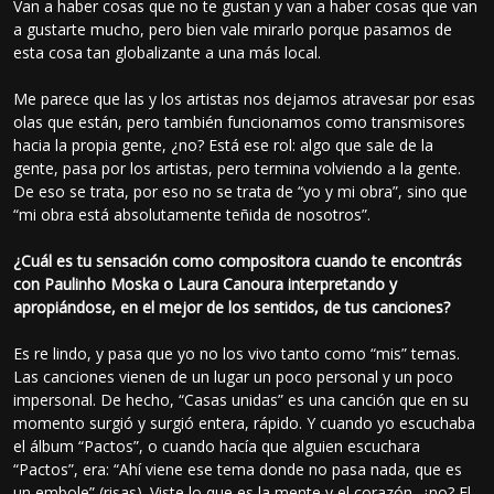
Van a haber cosas que no te gustan y van a haber cosas que van
a gustarte mucho, pero bien vale mirarlo porque pasamos de
esta cosa tan globalizante a una más local.
Me parece que las y los artistas nos dejamos atravesar por esas
olas que están, pero también funcionamos como transmisores
hacia la propia gente, ¿no? Está ese rol: algo que sale de la
gente, pasa por los artistas, pero termina volviendo a la gente.
De eso se trata, por eso no se trata de “yo y mi obra”, sino que
“mi obra está absolutamente teñida de nosotros”.
¿Cuál es tu sensación como compositora cuando te encontrás
con Paulinho Moska o Laura Canoura interpretando y
apropiándose, en el mejor de los sentidos, de tus canciones?
Es re lindo, y pasa que yo no los vivo tanto como “mis” temas.
Las canciones vienen de un lugar un poco personal y un poco
impersonal. De hecho, “Casas unidas” es una canción que en su
momento surgió y surgió entera, rápido. Y cuando yo escuchaba
el álbum “Pactos”, o cuando hacía que alguien escuchara
“Pactos”, era: “Ahí viene ese tema donde no pasa nada, que es
un embole” (risas). Viste lo que es la mente y el corazón, ¿no? El