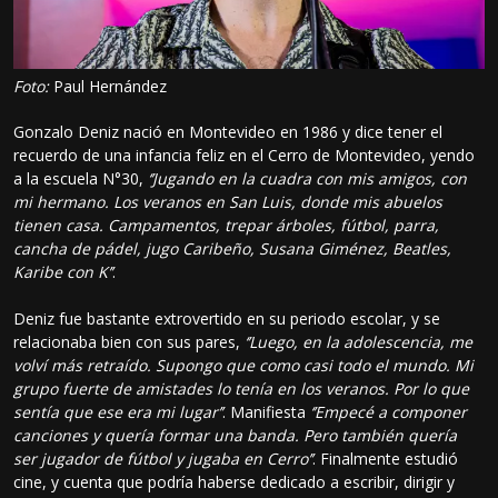
Foto:
Paul Hernández
Gonzalo Deniz nació en Montevideo en 1986 y dice tener el
recuerdo de una infancia feliz en el Cerro de Montevideo, yendo
a la escuela N°30,
‘’Jugando en la cuadra con mis amigos, con
mi hermano. Los veranos en San Luis, donde mis abuelos
tienen casa. Campamentos, trepar árboles, fútbol, parra,
cancha de pádel, jugo Caribeño, Susana Giménez, Beatles,
Karibe con K’’
.
Deniz fue bastante extrovertido en su periodo escolar, y se
relacionaba bien con sus pares,
‘’Luego, en la adolescencia, me
volví más retraído. Supongo que como casi todo el mundo. Mi
grupo fuerte de amistades lo tenía en los veranos. Por lo que
sentía que ese era mi lugar’’
. Manifiesta
‘’Empecé a componer
canciones y quería formar una banda. Pero también quería
ser jugador de fútbol y jugaba en Cerro’’
. Finalmente estudió
cine, y cuenta que podría haberse dedicado a escribir, dirigir y