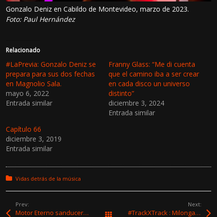
Gonzalo Deniz en Cabildo de Montevideo, marzo de 2023.
Foto: Paul Hernández
Relacionado
#LaPrevia: Gonzalo Deniz se
Franny Glass: “Me di cuenta
prepara para sus dos fechas
que el camino iba a ser crear
en Magnolio Sala.
en cada disco un universo
mayo 6, 2022
distinto”
Entrada similar
diciembre 3, 2024
Entrada similar
Capítulo 66
diciembre 3, 2019
Entrada similar
Posted in:
Vidas detrás de la música
Prev:
Next:
Motor Eterno sanducero rugiendo en el litoral del país
#TrackXTrack : Milonga Indie – “Después de lo real”
All Works