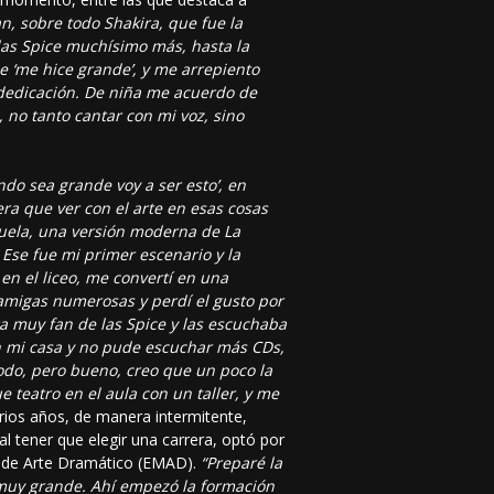
, sobre todo Shakira, que fue la
e las Spice muchísimo más, hasta la
e ‘me hice grande’, y me arrepiento
dedicación. De niña me acuerdo de
 no tanto cantar con mi voz, sino
ndo sea grande voy a ser esto’, en
iera que ver con el arte en esas cosas
cuela, una versión moderna de La
. Ese fue mi primer escenario y la
en el liceo, me convertí en una
 amigas numerosas y perdí el gusto por
a muy fan de las Spice y las escuchaba
n mi casa y no pude escuchar más CDs,
do, pero bueno, creo que un poco la
 teatro en el aula con un taller, y me
arios años, de manera intermitente,
l tener que elegir una carrera, optó por
ria de Arte Dramático (EMAD).
“Preparé la
 muy grande. Ahí empezó la formación