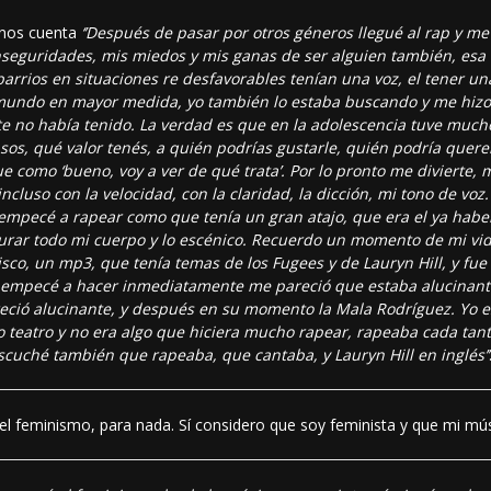
i nos cuenta
‘’Después de pasar por otros géneros llegué al rap y m
seguridades, mis miedos y mis ganas de ser alguien también, esa c
barrios en situaciones re desfavorables tenían una voz, el tener u
 mundo en mayor medida, yo también lo estaba buscando y me hizo
e no había tenido. La verdad es que en la adolescencia tuve much
sos, qué valor tenés, a quién podrías gustarle, quién podría quere
ue como ‘bueno, voy a ver de qué trata’. Por lo pronto me divierte
incluso con la velocidad, con la claridad, la dicción, mi tono de v
 empecé a rapear como que tenía un gran atajo, que era el ya habe
burar todo mi cuerpo y lo escénico. Recuerdo un momento de mi v
co, un mp3, que tenía temas de los Fugees y de Lauryn Hill, y fu
lo empecé a hacer inmediatamente me pareció que estaba alucinant
reció alucinante, y después en su momento la Mala Rodríguez. Yo e
o teatro y no era algo que hiciera mucho rapear, rapeaba cada tan
cuché también que rapeaba, que cantaba, y Lauryn Hill en inglés’’
l feminismo, para nada. Sí considero que soy feminista y que mi mús