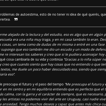
roblemas de autoestima, esto de no tener ni idea de qué querés, quié
rertea.
erme alejado de la lectura y del estudio, eso es algo que en algún
 escuela era una niña muy traga, y en mi casa también lo eran. Despu
as cosas, un tema como de dudas de mi misma o entré en una fase 
 y supongo que eso también me dio un escudo y un modo de defen
 re interesan los saberes y creo que si le pudiera aconsejar hoy 
 qué cosa cambiaría de su vida y continúa
‘’Gracias a lo niña súper n
 y creo que cuando siento que hay cosas que no entiendo o que ten
 textos, me duele un poco haber descuidado eso, siendo que siempre
ría eso’’
.
le preocupa el futuro y el paso del tiempo
‘’Me preocupa el futuro y
tar en mi centro y en mi equilibrio entiendo que es perfecto que e
 calma, con la garra y el carácter de siempre, que es necesario, 
 les artistas no podemos vivir del arte en Uruguay, casi nadie vive
cha ansiedad. Tengo muchos deseos y capaz que antes más chica c