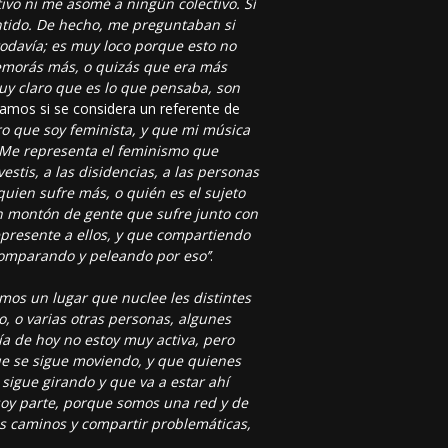
ivo ni me asomé a ningún colectivo. Sí
ntido. De hecho, me preguntaban si
odavía; es muy loco porque esto no
demorás más, o quizás que era más
uy claro que es lo que pensaba, son
tamos si se considera un referente de
ro que soy feminista, y que mi música
. Me representa el feminismo que
estis, a las disidencias, a las personas
uien sufre más, o quién es el sujeto
un montón de gente que sufre junto con
epresente a ellos, y que compartiendo
omparando y peleando por eso’’
.
os un lugar que nuclee les distintes
, o varias otras personas, algunes
ía de hoy no estoy muy activa, pero
ue se sigue moviendo, y que quienes
sigue girando y que va a estar ahí
soy parte, porque somos una red y de
los caminos y compartir problemáticas,