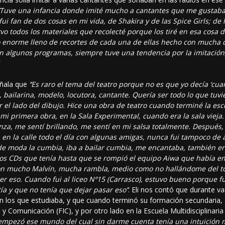
‘’Tuve una infancia donde imité mucho a cantantes que me gustaban
o fui fan de dos cosas en mi vida, de Shakira y de las Spice Girls; d
 todos los materiales que recolecté porque los tiré en esa cosa d
o enorme lleno de recortes de cada una de ellas hecho con mucha 
en algunos programas, siempre tuve una tendencia por la imitación,
.
eñala que
‘’Es raro el tema del teatro porque no es que yo decía ‘cua
z, bailarina, modelo, locutora, cantante. Quería ser todo lo que tuv
el lado del dibujo. Hice una obra de teatro cuando terminé la es
e mi primera obra, en la Sala Experimental, cuando era la sala vieja
a, me sentí brillando, me sentí en mi salsa totalmente. Después, 
en la calle todo el día con algunas amigas, nunca fui tampoco de
y de moda la cumbia, iba a bailar cumbia, me encantaba, también er
cos CDs que tenía hasta que se rompió el equipo Aiwa que había e
con mucho Malvín, mucha rambla, medio como no hallándome del to
r eso. Cuando fui al liceo Nº15 (Carrasco), estuvo bueno porque fue
ía y que no tenía que dejar pasar eso’’
. Eli nos contó que durante v
en los que estudiaba, y que cuando terminó su formación secundaria, a
n y Comunicación (FIC), y por otro lado en la Escuela Multidisciplina
í empezó ese mundo del cual sin darme cuenta tenía una intuición