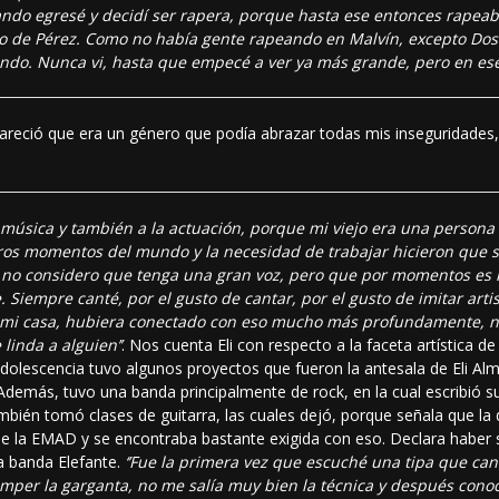
cuando egresé y decidí ser rapera, porque hasta ese entonces rap
no de Pérez. Como no había gente rapeando en Malvín, excepto Dost
ando. Nunca vi, hasta que empecé a ver ya más grande, pero en es
areció que era un género que podía abrazar todas mis inseguridades
música y también a la actuación, porque mi viejo era una persona
ros momentos del mundo y la necesidad de trabajar hicieron que 
 no considero que tenga una gran voz, pero que por momentos es l
. Siempre canté, por el gusto de cantar, por el gusto de imitar ar
mi casa, hubiera conectado con eso mucho más profundamente, no
linda a alguien’’
. Nos cuenta Eli con respecto a la faceta artística de
lescencia tuvo algunos proyectos que fueron la antesala de Eli Alm
. Además, tuvo una banda principalmente de rock, en la cual escribió
ién tomó clases de guitarra, las cuales dejó, porque señala que la d
 la EMAD y se encontraba bastante exigida con eso. Declara haber s
ca banda Elefante.
‘’Fue la primera vez que escuché una tipa que ca
per la garganta, no me salía muy bien la técnica y después conocí