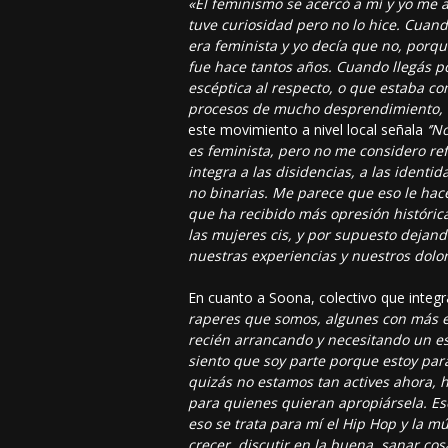
«El feminismo se acercó a mí y yo me 
tuve curiosidad pero no lo hice. Cuan
era feminista y yo decía que no, porq
fue hace tantos años. Cuando llegás p
escéptica al respecto, o que estaba c
procesos de mucho desprendimiento, 
este movimiento a nivel local señala
‘’N
es feminista, pero no me considero re
integra a las disidencias, a las identi
no binarias. Me parece que eso le hac
que ha recibido más opresión históric
las mujeres cis, y por supuesto dejan
nuestras experiencias y nuestros do
En cuanto a Soona, colectivo que integ
raperes que somos, algunes con más ex
recién arrancando y necesitando un esp
siento que soy parte porque estoy par
quizás no estamos tan actives ahora, 
para quienes quieran apropiársela. E
eso se trata para mí el Hip Hop y la m
crecer, discutir en la buena, sanar cos