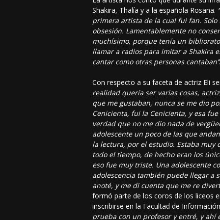
Shakira, Thalía y a la española Rosana.
primera artista de la cual fui fan. Sol
obsesión. Lamentablemente no conservo
muchísimo, porque tenía un bibliorat
llamar a radios para imitar a Shakira 
cantar como otras personas cantaban’’
Con respecto a su faceta de actriz Eli s
realidad quería ser varias cosas, actri
que me gustaban, nunca se me dio por 
Cenicienta, fui la Cenicienta, y esa fu
verdad que no me dio nada de vergüenz
adolescente un poco de las que andan 
la lectura, por el estudio. Estaba mu
todo el tiempo, de hecho eran los úni
eso fue muy triste. Una adolescente 
adolescencia también puede llegar a se
anoté, y me di cuenta que me re divert
formó parte de los coros de los liceos 
inscribirse en la Facultad de Informació
prueba con un profesor y entré, y ah