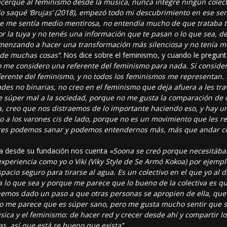
acerqué al feminismo desde la música, nunca integré ningún colect
do saqué ‘Brujas’ (2018), empezó todo mi descubrimiento en ese se
ue me sentía medio mentirosa, no entendía mucho de que trataba t
or la tuya y no tenés una información que te pasan o lo que sea, 
omenzando a hacer una transformación más silenciosa y no tenía m
de muchas cosas’’
. Nos dice sobre el feminismo, y cuando le pregun
o me considero una referente del feminismo para nada. Sí conside
ferente del feminismo, y no todos los feminismos me representan
dades no binarias, no creo en el feminismo que deja afuera a les trav
e súper mal a la sociedad, porque no me gusta la comparación de q
a, creo que nos distraemos de lo importante haciendo eso, y hay 
do a los varones cis de lado, porque no es un movimiento que les r
lores podemos sanar y podemos entendernos más, más que andar c
ra desde su fundación nos cuenta
«Soona se creó porque necesitábam
periencia como yo o Viki (Viky Style de Se Armó Kokoa) por ejemplo
acio seguro para tirarse al agua. Es un colectivo en el que yo al d
a lo que sea y porque me parece que lo bueno de la colectiva es q
hemos dado un paso a que otras personas se apropien de ella, que 
so me parece que es súper sano, pero me gusta mucho sentir que 
úsica y el feminismo: de hacer red y crecer desde ahí y compartir 
as, así que está re bueno que exista’’
.