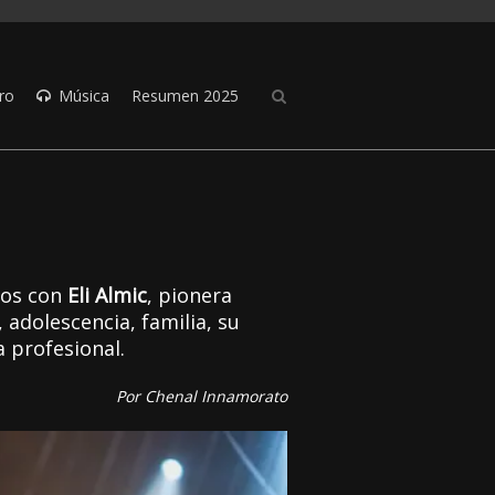
ro
Música
Resumen 2025
mos con
Eli Almic
, pionera
 adolescencia, familia, su
a profesional.
Por Chenal Innamorato