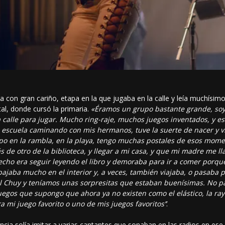
cia con gran cariño, etapa en la que jugaba en la calle y leía muchísim
tal, donde cursó la primaria.
«Éramos un grupo bastante grande, soy
alle para jugar. Mucho ring-raje, muchos juegos inventados, y esa
a escuela caminando con mis hermanos, tuve la suerte de nacer y vi
o en la rambla, en la playa, tengo muchas postales de esos mome
s de otro de la biblioteca, y llegar a mi casa, y que mi madre me 
hecho era seguir leyendo el libro y demoraba para ir a comer porq
abajaba mucho en el interior y, a veces, también viajaba, o pasaba 
l Chuy y teníamos unas sorpresitas que estaban buenísimas. No pa
egos que supongo que ahora ya no existen como el elástico, la rayu
 mi juego favorito o uno de mis juegos favoritos’’
.
ancia solía imitar a varias cantantes que sonaban en las radios en e