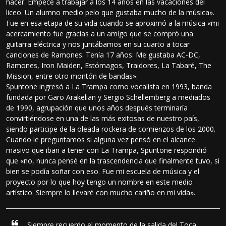
hacer. Empecé a trabajar a los 14 años en las vacaciones del
liceo. Un alumno medio pelo que gustaba mucho de la música».
Fue en esa etapa de su vida cuando se aproximó a la música «mi
acercamiento fue gracias a un amigo que se compró una
guitarra eléctrica y nos juntábamos en su cuarto a tocar
canciones de Ramones. Tenía 17 años. Me gustaba AC-DC,
Ramones, Iron Maiden, Estómagos, Traidores, La Tabaré, The
Mission, entre otro montón de bandas».
Spuntone ingresó a La Trampa como vocalista en 1993, banda
fundada por Garo Arakelian y Sergio Schellemberg a mediados
de 1990, agrupación que unos años después terminaría
convirtiéndose en una de las más exitosas de nuestro país,
siendo participe de la oleada rockera de comienzos de los 2000.
Cuando le preguntamos si alguna vez pensó en el alcance
masivo que iban a tener con La Trampa, Spuntone respondió
que «no, nunca pensé en la trascendencia que finalmente tuvo, si
bien se podía soñar con eso. Fue mi escuela de música y el
proyecto por lo que hoy tengo un nombre en este medio
artístico. Siempre lo llevaré con mucho cariño en mi vida».
Siempre recuerdo el momento de la salida del Toca