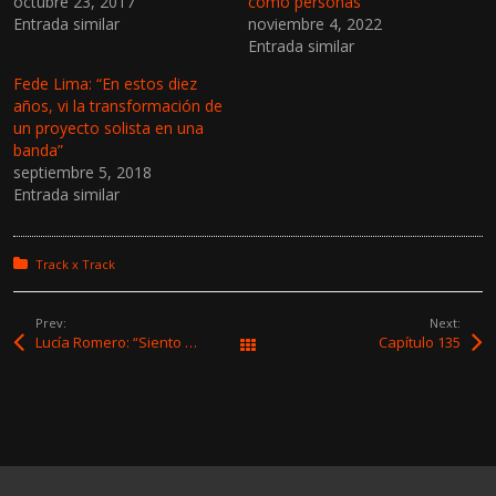
octubre 23, 2017
como personas”
Entrada similar
noviembre 4, 2022
Entrada similar
Fede Lima: “En estos diez
años, vi la transformación de
un proyecto solista en una
banda”
septiembre 5, 2018
Entrada similar
Posted in:
Track x Track
Prev:
Next:
Lucía Romero: “Siento que el mayor instrumento que tengo para hacer música es mi cuerpo”
Capítulo 135
All Works