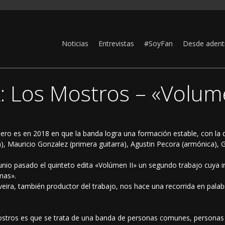
Noticias
Entrevistas
#SoyFan
Desde adent
: Los Mostros – «Volume
pero es en 2018 en que la banda logra una formación estable, con la q
rra), Mauricio Gonzalez (primera guitarra), Agustin Pecora (armónica)
io pasado el quinteto edita «Volúmen II» un segundo trabajo cuya in
mas».
eira, también productor del trabajo, nos hace una recorrida en pala
stros es que se trata de una banda de personas comunes, personas 