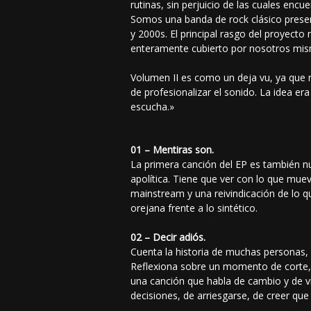
rutinas, sin perjuicio de las cuales enc
Somos una banda de rock clásico presen
y 2000s. El principal rasgo del proyect
enteramente cubierto por nosotros mi
Volumen II es como un deja vu, ya que 
de profesionalizar el sonido. La idea er
escucha.»
01 – Mentiras son.
La primera canción del EP es también n
apolítica. Tiene que ver con lo que mueve
mainstream y una reivindicación de lo q
orejana frente a lo sintético.
02 – Decir adiós.
Cuenta la historia de muchas personas,
Reflexiona sobre un momento de corte, d
una canción que habla de cambio y de via
decisiones, de arriesgarse, de creer qu