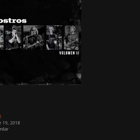
2
e 19, 2018
milar