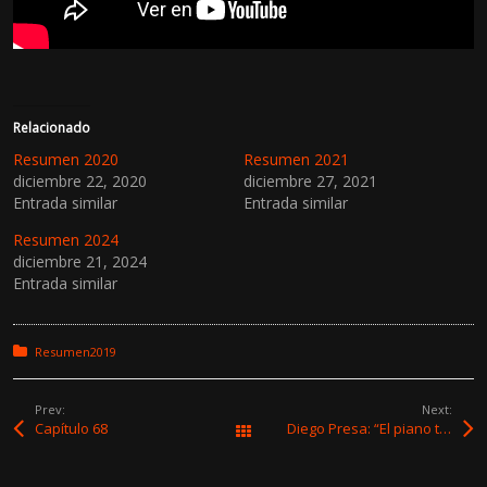
Relacionado
Resumen 2020
Resumen 2021
diciembre 22, 2020
diciembre 27, 2021
Entrada similar
Entrada similar
Resumen 2024
diciembre 21, 2024
Entrada similar
Posted in:
Resumen2019
Prev:
Next:
Capítulo 68
Diego Presa: “El piano te provoca lugares nuevos hacia donde ir”
All Works