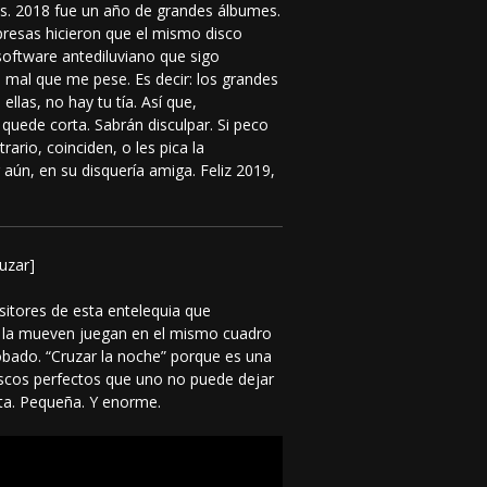
es. 2018 fue un año de grandes álbumes.
presas hicieron que el mismo disco
 software antediluviano que sigo
y, mal que me pese. Es decir: los grandes
las, no hay tu tía. Así que,
quede corta. Sabrán disculpar. Si peco
rario, coinciden, o les pica la
 aún, en su disquería amiga. Feliz 2019,
ruzar]
itores de esta entelequia que
 la mueven juegan en el mismo cuadro
robado. “Cruzar la noche” porque es una
discos perfectos que uno no puede dejar
ta. Pequeña. Y enorme.