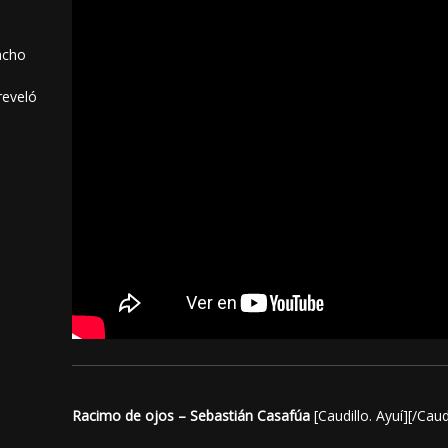
acho
reveló
Racimo de ojos – Sebastián Casafúa
[Caudillo. Ayuí][/Caudi