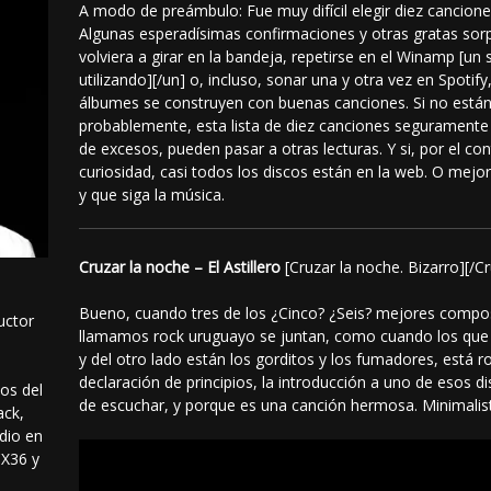
A modo de preámbulo: Fue muy difícil elegir diez cancion
Algunas esperadísimas confirmaciones y otras gratas sor
volviera a girar en la bandeja, repetirse en el Winamp [un
utilizando][/un] o, incluso, sonar una y otra vez en Spotif
álbumes se construyen con buenas canciones. Si no están el
probablemente, esta lista de diez canciones seguramente 
de excesos, pueden pasar a otras lecturas. Y si, por el cont
curiosidad, casi todos los discos están en la web. O mejor
y que siga la música.
Cruzar la noche – El Astillero
[Cruzar la noche. Bizarro][/C
Bueno, cuando tres de los ¿Cinco? ¿Seis? mejores compos
uctor
llamamos rock uruguayo se juntan, como cuando los que
y del otro lado están los gorditos y los fumadores, está 
declaración de principios, la introducción a uno de esos 
os del
de escuchar, y porque es una canción hermosa. Minimalis
ack,
dio en
CX36 y