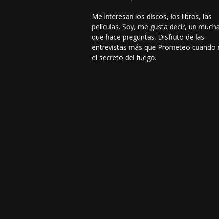
Me interesan los discos, los libros, las
películas. Soy, me gusta decir, un much
que hace preguntas. Disfruto de las
entrevistas más que Prometeo cuando 
el secreto del fuego.