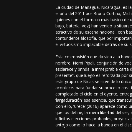
La ciudad de Managua, Nicaragua, es la
el año del 2011 por Bruno Cortina, Mich
quienes con el formato más básico de u
bajo, batería, voz) han venido a situar
atractivo de su escena nacional, con ba
contundente filosofía, que por importan
el virtuosismo implacable detrás de su s
Esta cosmovisión que da vida a la banda
nombre, Nemi Pipali, conjunción de voca
esclarece y brinda la inmejorable carta d
presente”, que luego es reforzada por s
este grupo de Nicas se sirve de lo único
acontece- para fundar su proceso creati
completado el ciclo en el oyente, entre
‘largaduración’ esa esencia, que transcurr
Con ello, ‘Crece’ (2016) aparece como 
que los define, la mera libertad del ser, 
infinitas elecciones probables, proyecta
antojo como lo hace la banda en el disc