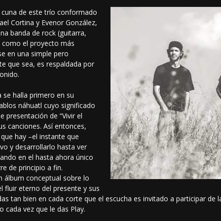
 cuna de este trío conformado
ael Cortina y Evenor González,
na banda de rock (guitarra,
se como el proyecto más
se en una simple pero
te que sea, es respaldada por
onido.
 se halla primero en su
blos náhuatl cuyo significado
e presentación de “Vivir el
us canciones. Así entonces,
 que hay –el instante que
vo y desarrollarlo hasta ver
gando en el hasta ahora único
e de principio a fin.
un álbum conceptual sobre lo
el fluir eterno del presente y sus
das tan bien en cada corte que el escucha es invitado a participar de 
o cada vez que le das Play.