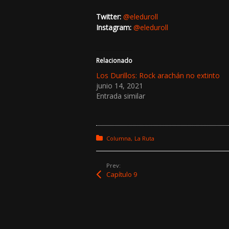
Twitter:
@eleduroll
Instagram:
@eleduroll
Relacionado
Los Durillos: Rock arachán no extinto
junio 14, 2021
Entrada similar
Posted in:
Columna
La Ruta
Prev:
Capítulo 9