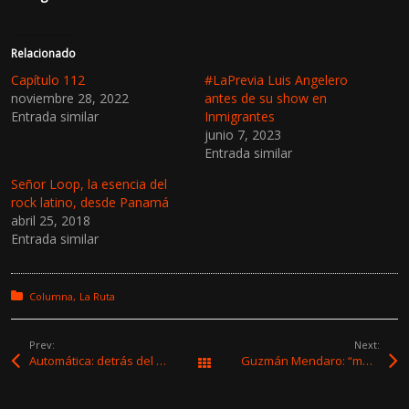
Relacionado
Capítulo 112
#LaPrevia Luis Angelero
noviembre 28, 2022
antes de su show en
Entrada similar
Inmigrantes
junio 7, 2023
Entrada similar
Señor Loop, la esencia del
rock latino, desde Panamá
abril 25, 2018
Entrada similar
Posted in:
Columna
La Ruta
Prev:
Next:
Automática: detrás del sonido analógico en la era digital
Guzmán Mendaro: “me gusta más cantar que tocar la guitarra”
All Works