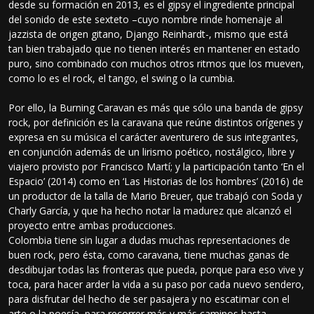
desde su formación en 2013, es el gipsy el ingrediente principal
del sonido de este sexteto –cuyo nombre rinde homenaje al
jazzista de origen gitano, Django Reinhardt-, mismo que está
tan bien trabajado que no tienen interés en mantener en estado
puro, sino combinado con muchos otros ritmos que los mueven,
como lo es el rock, el tango, el swing o la cumbia.
Por ello, la Burning Caravan es más que sólo una banda de gipsy
rock, por definición es la caravana que reúne distintos orígenes y
expresa en su música el carácter aventurero de sus integrantes,
en conjunción además de un lirismo poético, nostálgico, libre y
viajero provisto por Francisco Martí; y la participación tanto ‘En el
Espacio’ (2014) como en ‘Las Historias de los hombres’ (2016) de
un productor de la talla de Mario Breuer, que trabajó con Soda y
Charly García, y que ha hecho notar la madurez que alcanzó el
proyecto entre ambas producciones.
Colombia tiene sin lugar a dudas muchas representaciones de
buen rock, pero ésta, como caravana, tiene muchas ganas de
desdibujar todas las fronteras que pueda, porque para eso vive y
toca, para hacer arder la vida a su paso por cada nuevo sendero,
para disfrutar del hecho de ser pasajera y no escatimar con el
arte o la poesía, para recorrer más y más caminos hasta