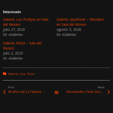
c
c
l
l
i
i
c
c
Relacionado
p
p
a
a
Galería: Los Prolijos en Sala
Galería: Spuntone – Mendaro
r
r
del Museo
en Sala del Museo
a
a
c
c
julio 27, 2020
agosto 3, 2020
o
o
En «Galería»
En «Galería»
m
m
p
p
a
a
Galería: Mota – Sala del
r
r
t
t
Museo
i
i
julio 2, 2023
r
r
e
e
En «Galería»
n
n
T
F
w
a
i
c
t
e
Posted in:
Galería
Gira
Show
t
b
e
o
r
o
(
k
Prev:
Next:
S
(
40 años de La Tabaré y una celebración que lo tuvo todo
Novedades: Fede Graña, Inquilinos del Reggae ft. Cuatro Pesos de Propina, Milonga Indie, Los Incendios y Excelentes Nadadores
Todas las entradas
e
S
a
e
b
a
r
b
e
r
e
e