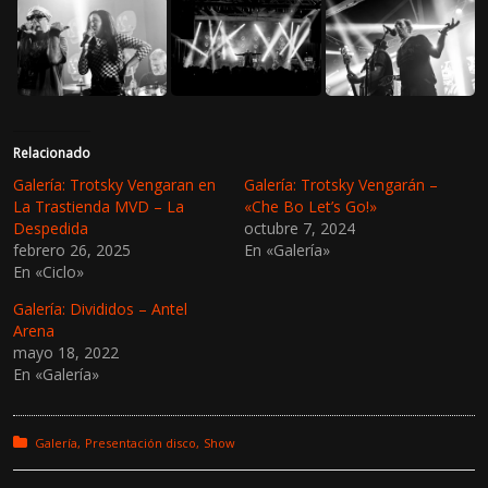
Relacionado
Galería: Trotsky Vengaran en
Galería: Trotsky Vengarán –
La Trastienda MVD – La
«Che Bo Let’s Go!»
Despedida
octubre 7, 2024
febrero 26, 2025
En «Galería»
En «Ciclo»
Galería: Divididos – Antel
Arena
mayo 18, 2022
En «Galería»
Posted in:
Galería
Presentación disco
Show