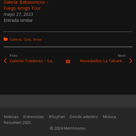
Galería: Babasonicos –
Fuego Amigo Tour
mayo 27, 2023
Entrada similar
Posted in:
Galería
Gira
Show
Prev:
Next:
Galería: Traidores – Sala del Museo
Novedades: La Tabaré, Niquel, FIXION, Eli Almic, El Color Ausente, Duchov y Mateo Agustín
Todas las entradas
Noticias
Entrevistas
#SoyFan
Desde adentro
Música
Resumen 2025
© 2024 Metrónomo.