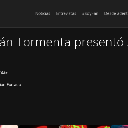
Noticias
Entrevistas
#SoyFan
Desde adent
itán Tormenta presentó
nta»
ián Furtado