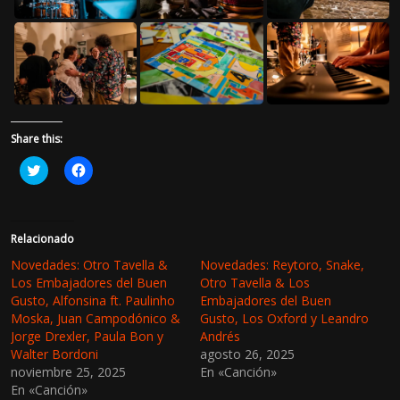
Share this:
H
H
a
a
z
z
c
c
l
l
i
i
c
c
Relacionado
p
p
a
a
Novedades: Otro Tavella &
Novedades: Reytoro, Snake,
r
r
Los Embajadores del Buen
Otro Tavella & Los
a
a
c
c
Gusto, Alfonsina ft. Paulinho
Embajadores del Buen
o
o
Moska, Juan Campodónico &
Gusto, Los Oxford y Leandro
m
m
p
p
Jorge Drexler, Paula Bon y
Andrés
a
a
Walter Bordoni
r
r
agosto 26, 2025
t
t
noviembre 25, 2025
En «Canción»
i
i
r
r
En «Canción»