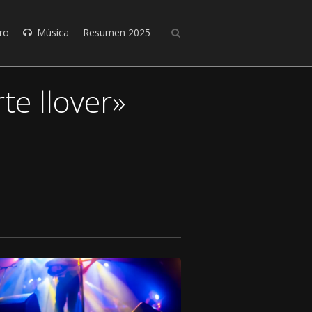
ro
Música
Resumen 2025
te llover»