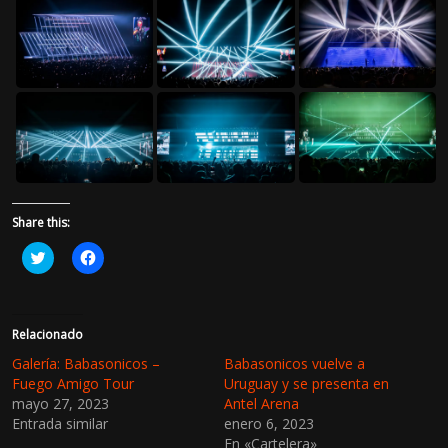
Share this:
H
H
a
a
z
z
c
c
l
l
i
i
c
c
Relacionado
p
p
a
a
Galería: Babasonicos –
Babasonicos vuelve a
r
r
Fuego Amigo Tour
Uruguay y se presenta en
a
a
c
c
mayo 27, 2023
Antel Arena
o
o
Entrada similar
enero 6, 2023
m
m
p
p
En «Cartelera»