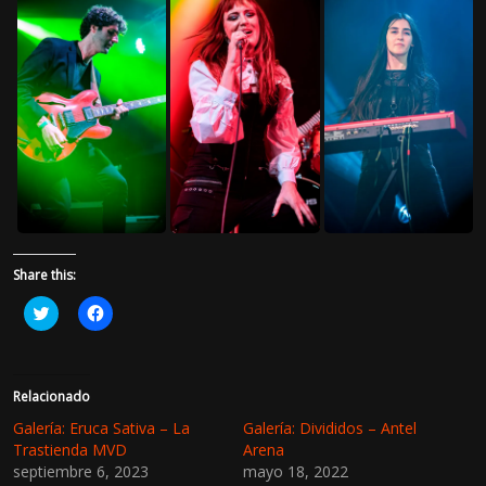
Share this:
H
H
a
a
z
z
c
c
l
l
i
i
c
c
Relacionado
p
p
a
a
Galería: Eruca Sativa – La
Galería: Divididos – Antel
r
r
Trastienda MVD
Arena
a
a
c
c
septiembre 6, 2023
mayo 18, 2022
o
o