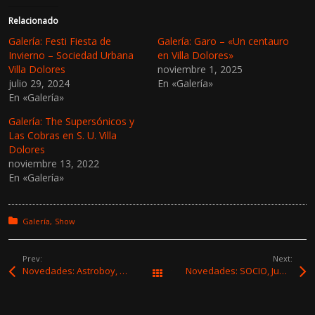
l
l
i
i
c
c
Relacionado
p
p
a
a
Galería: Festi Fiesta de
Galería: Garo – «Un centauro
r
r
Invierno – Sociedad Urbana
en Villa Dolores»
a
a
c
c
Villa Dolores
noviembre 1, 2025
o
o
julio 29, 2024
En «Galería»
m
m
p
p
En «Galería»
a
a
r
r
t
t
Galería: The Supersónicos y
i
i
Las Cobras en S. U. Villa
r
r
e
e
Dolores
n
n
noviembre 13, 2022
T
F
w
a
En «Galería»
i
c
t
e
t
b
e
o
r
o
Posted in:
Galería
Show
(
k
S
(
e
S
a
e
Prev:
Next:
b
a
Novedades: Astroboy, Juan Campodónico / Zeballos, Lucía Romero y Orquesta Las Señoras
Novedades: SOCIO, Juan Wauters, Mono+ y Hermanas Ramundey & Dafne Usorach
Todas las entradas
r
b
e
r
e
e
n
e
u
n