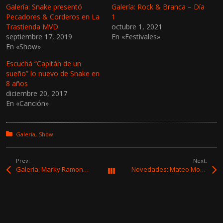
a
a
Galería: Snake presentó
Galería: Rock & Branca – Día
r
r
Pecadores & Corderos en La
1
a
a
c
c
Trastienda MVD
octubre 1, 2021
o
o
septiembre 17, 2019
En «Festivales»
m
m
p
p
En «Show»
a
a
r
r
t
t
Escuchá “Capitán de un
i
i
sueño” lo nuevo de Snake en
r
r
e
e
8 años
n
n
diciembre 20, 2017
T
F
w
a
En «Canción»
i
c
t
e
t
b
e
o
r
o
Posted in:
Galería
Show
(
k
S
(
e
S
a
e
Prev:
Next:
b
a
Galería: Marky Ramone’s Blitzkrieg en Sala del Museo
Novedades: Mateo Moreno ft. Dostrescinco, Jorge Nasser & Copla Alta y Vaimaca
Todas las entradas
r
b
e
r
e
e
n
e
u
n
n
u
a
n
v
a