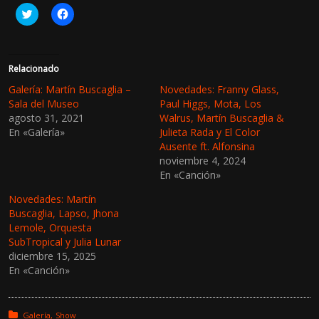
H
H
a
a
z
z
c
c
l
l
i
i
c
c
Relacionado
p
p
a
a
Galería: Martín Buscaglia –
Novedades: Franny Glass,
r
r
Sala del Museo
Paul Higgs, Mota, Los
a
a
c
c
agosto 31, 2021
Walrus, Martín Buscaglia &
o
o
En «Galería»
Julieta Rada y El Color
m
m
p
p
Ausente ft. Alfonsina
a
a
r
r
noviembre 4, 2024
t
t
En «Canción»
i
i
r
r
e
e
Novedades: Martín
n
n
Buscaglia, Lapso, Jhona
T
F
w
a
Lemole, Orquesta
i
c
SubTropical y Julia Lunar
t
e
t
b
diciembre 15, 2025
e
o
En «Canción»
r
o
(
k
S
(
e
S
a
e
Posted in:
Galería
Show
b
a