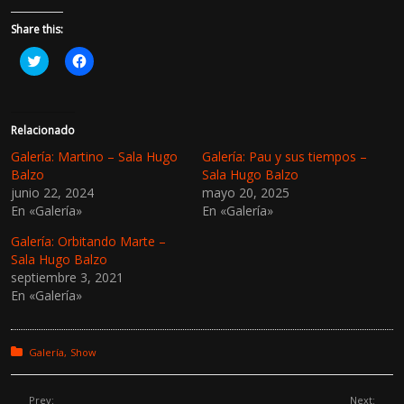
Share this:
H
H
a
a
z
z
c
c
l
l
i
i
c
c
Relacionado
p
p
a
a
Galería: Martino – Sala Hugo
Galería: Pau y sus tiempos –
r
r
Balzo
Sala Hugo Balzo
a
a
c
c
junio 22, 2024
mayo 20, 2025
o
o
En «Galería»
En «Galería»
m
m
p
p
a
a
Galería: Orbitando Marte –
r
r
t
t
Sala Hugo Balzo
i
i
septiembre 3, 2021
r
r
e
e
En «Galería»
n
n
T
F
w
a
i
c
t
e
Posted in:
Galería
Show
t
b
e
o
r
o
(
k
Prev:
Next: