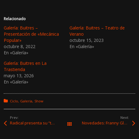
z
z
c
c
l
l
i
i
c
c
Relacionado
p
p
a
a
Galería: Buitres –
Galería: Buitres – Teatro de
r
r
Presentación de «Mecánica
Verano
a
a
c
c
Popular»
octubre 15, 2023
o
o
octubre 8, 2022
En «Galería»
m
m
p
p
En «Galería»
a
a
r
r
t
t
Galería: Buitres en La
i
i
Trastienda
r
r
e
e
mayo 13, 2026
n
n
En «Galería»
T
F
w
a
i
c
t
e
t
b
Posted in:
Ciclo
Galería
Show
e
o
r
o
(
k
S
(
Prev:
Next:
e
S
Radical presenta su “tannatcore” vino edición especial y edición en CD de su nuevo álbum
Novedades: Franny Glass, Paul Higgs, Mota, Los Walrus, Martín Buscaglia & Julieta Rada y El Color Ausente ft. Alfonsina
a
e
Todas las entradas
b
a
r
b
e
r