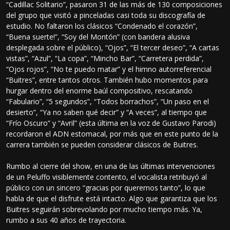
“Cadillac Solitario”, pasaron 31 de las más de 130 composiciones
del grupo que visitó a pinceladas casi toda su discografía de
estudio. No faltaron los clásicos “Condenado el corazón”,
“Buena suerte!”, “Soy del Montón” (con bandera alusiva
desplegada sobre el público), “Ojos”, “El tercer deseo”, “A cartas
vistas”, “Azul”, “La copa”, “Mincho Bar”, “Carretera perdida”,
“Ojos rojos”, “No te puedo matar” y el himno autorreferencial
“Buitres”, entre tantos otros. También hubo momentos para
hurgar dentro del enorme baúl compositivo, rescatando
“Fabulario”, “5 segundos”, “Todos borrachos”, “Un paso en el
desierto”, “Ya no saben qué decir” y “A veces”, al tiempo que
“Frío Oscuro” y “Avril” (esta última en la voz de Gustavo Parodi)
recordaron el ADN estomacal, por más que en este punto de la
carrera también se pueden considerar clásicos de Buitres.
Rumbo al cierre del show, en una de las últimas intervenciones
de un Peluffo visiblemente contento, el vocalista retribuyó al
público con un sincero “gracias por querernos tanto”, lo que
habla de que el disfrute está intacto. Algo que garantiza que los
Buitres seguirán sobrevolando por mucho tiempo más. Ya,
rumbo a sus 40 años de trayectoria.