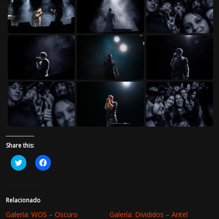
Share this:
H
H
a
a
z
z
c
c
l
l
i
i
c
c
Relacionado
p
p
a
a
Galería: WOS – Oscuro
Galería: Divididos – Antel
r
r