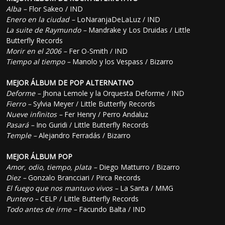
Alba –
Flor Sakeo / IND
Enero en la ciudad –
LoNaranjaDeLaLuz / IND
La suite de Raymundo –
Mandrake y Los Druidas / Little
Butterfly Records
Morir en el 2006 –
Fer O-Smith / IND
Tiempo al tiempo –
Manolo y los Vespass / Bizarro
MEJOR ÁLBUM DE POP ALTERNATIVO
Deforme –
Jhona Lemole y la Orquesta Deforme / IND
Fierro –
Sylvia Meyer / Little Butterfly Records
Nueve infinitos –
Fer Henry / Perro Andaluz
Pasará –
Ino Guridi / Little Butterfly Records
Temple –
Alejandro Ferradás / Bizarro
MEJOR ÁLBUM POP
Amor, odio, tiempo, plata –
Diego Matturro / Bizarro
Diez –
Gonzalo Brancciari / Pirca Records
El fuego que nos mantuvo vivos –
La Santa / MMG
Puntero –
CELP / Little Butterfly Records
Todo antes de irme –
Facundo Balta / IND