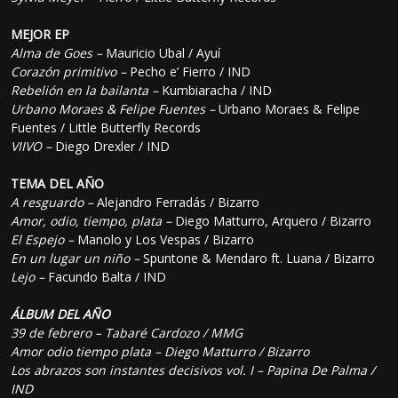
MEJOR EP
Alma de Goes –
Mauricio Ubal / Ayuí
Corazón primitivo –
Pecho e’ Fierro / IND
Rebelión en la bailanta –
Kumbiaracha / IND
Urbano Moraes & Felipe Fuentes –
Urbano Moraes & Felipe
Fuentes / Little Butterfly Records
VIIVO –
Diego Drexler / IND
TEMA DEL AÑO
A resguardo –
Alejandro Ferradás / Bizarro
Amor, odio, tiempo, plata –
Diego Matturro, Arquero / Bizarro
El Espejo –
Manolo y Los Vespas / Bizarro
En un lugar un niño –
Spuntone & Mendaro ft. Luana / Bizarro
Lejo –
Facundo Balta / IND
ÁLBUM DEL AÑO
39 de febrero –
Tabaré Cardozo / MMG
Amor odio tiempo plata –
Diego Matturro / Bizarro
Los abrazos son instantes decisivos vol. I –
Papina De Palma /
IND