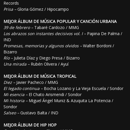
Records
Prisa –
Gloria Gómez / Hipocampo
MEJOR ÁLBUM DE MÚSICA POPULAR Y CANCIÓN URBANA
39 de febrero –
Tabaré Cardozo / MMG
Los abrazos son instantes decisivos vol. I –
Papina De Palma /
IND
Promesas, memorias y algunos olvidos –
Walter Bordoni /
Bizarro
Río –
Julieta Díaz y Diego Presa / Bizarro
Una mirada –
Rubén Olivera / Ayuí
MEJOR ÁLBUM DE MÚSICA TROPICAL
Diez –
Javier Pacheco / MMG
El legado continua –
Bocha Lozano y La Vieja Escuela / Sondor
Mi esencia –
El Chato Arismendi / Sondor
Mi historia –
Miguel Ángel Muniz & Azuquita La Potencia /
Sondor
Salseo –
Gustavo Balta / IND
MEJOR ÁLBUM DE HIP HOP