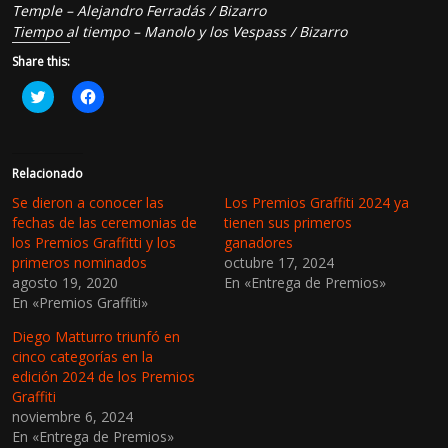
Temple –
Alejandro Ferradás / Bizarro
Tiempo al tiempo –
Manolo y los Vespass / Bizarro
Share this:
H
H
a
a
z
z
c
c
l
l
i
i
c
c
Relacionado
p
p
a
a
Se dieron a conocer las
Los Premios Graffiti 2024 ya
r
r
fechas de las ceremonias de
tienen sus primeros
a
a
c
c
los Premios Graffitti y los
ganadores
o
o
primeros nominados
octubre 17, 2024
m
m
p
p
agosto 19, 2020
En «Entrega de Premios»
a
a
En «Premios Graffiti»
r
r
t
t
i
i
Diego Matturro triunfó en
r
r
e
e
cinco categorías en la
n
n
edición 2024 de los Premios
T
F
w
a
Graffiti
i
c
noviembre 6, 2024
t
e
t
b
En «Entrega de Premios»
e
o