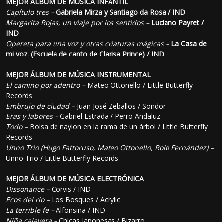
MEJOR ÁLBUM DE MÚSICA INFANTIL
Capítulo tres –
Gabriela Mirza y Santiago da Rosa / IND
Margarita Rojas, un viaje por los sentidos –
Luciano Payret /
IND
Opereta para una voz y otras criaturas mágicas –
La Casa de
mi voz. (Escuela de canto de Clarisa Prince) / IND
MEJOR ÁLBUM DE MÚSICA INSTRUMENTAL
El camino por adentro –
Mateo Ottonello / Little Butterfly
Records
Embrujo de ciudad –
Juan José Zeballos / Sondor
Eras y labores –
Gabriel Estrada / Perro Andaluz
Todo –
Bolsa de naylon en la rama de un árbol / Little Butterfly
Records
Unno Trio (Hugo Fattoruso, Mateo Ottonello, Rolo Fernández) –
Unno Trio / Little Butterfly Records
MEJOR ÁLBUM DE MÚSICA ELECTRÓNICA
Dissonance –
Corvis / IND
Ecos del río –
Los Bosques / Acrylic
La terrible fe –
Alfonsina / IND
Niña calavera –
Chicas Japonesas / Bizarro