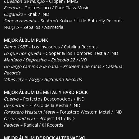
Cuestión de tiempo –
Clipper / MMG
Esencia –
Dostrescinco / Pure Class Music
Orgániko –
Knak / IND
Sabe a revuelta –
Se Armó Kokoa / Little Butterfly Records
Warp 5 –
Zeballos / Asimetría
MEJOR ÁLBUM PUNK
Demo 1987 –
Los Invasores / Catalina Records
Lo que nos queda –
Cooper & los Hombres Bestia / IND
Maníaco / Depresivo –
Episodio 22 / IND
Un largo camino a la nada –
Problema de ratas / Catalina
Records
Vibes city –
Voogy / BigSound Records
MEJOR ÁLBUM DE METAL Y HARD ROCK
Cuervo –
Perfectos Desconocidos / IND
Despertar –
El Asilo de la Bestia / IND
Forastero Western Metal –
Forastero Western Metal / IND
Oscuridad viva –
Project 131 / IND
Radical –
Radical / 01Records
MEJOR ÁLBUM DE ROCK ALTERNATIVO