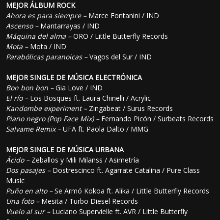
MEJOR ÁLBUM ROCK
Ahora es para siempre –
Marce Fontanini / IND
Ascenso –
Mantarrayas / IND
Máquina del alma –
ORO / Little Butterfly Records
Mota –
Mota / IND
Parabólicas paranoicas –
Vagos del Sur / IND
MEJOR SINGLE DE MÚSICA ELECTRÓNICA
Bon bon bon –
Gia Love / IND
El río –
Los Bosques ft. Laura Chinelli / Acrylic
Kandombe experiment –
Zingabeat / Surus Records
Piano negro (Pop Face Mix) –
Fernando Picón / Surbeats Records
Salvame Remix –
UFA ft. Paola Dalto / MMG
MEJOR SINGLE DE MÚSICA URBANA
Ácido –
Zeballos y Mili Milanss / Asimetría
Dos pasajes –
Dostrescinco ft. Agarrate Catalina / Pure Class
Music
Puño en alto –
Se Armó Kokoa ft. Alika / Little Butterfly Records
Una foto –
Mesita / Turbo Diesel Records
Vuelo al sur –
Luciano Supervielle ft. AVR / Little Butterfly