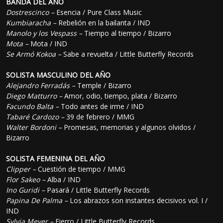
BANDA DEL AÑO
Dostrescinco –
Esencia / Pure Class Music
Kumbiaracha –
Rebelión en la bailanta / IND
Manolo y los Vespass –
Tiempo al tiempo / Bizarro
Mota –
Mota / IND
Se Armó Kokoa –
Sabe a revuelta / Little Butterfly Records
SOLISTA MASCULINO DEL AÑO
Alejandro Ferradás –
Temple / Bizarro
Diego Matturro –
Amor, odio, tiempo, plata / Bizarro
Facundo Balta –
Todo antes de irme / IND
Tabaré Cardozo –
39 de febrero / MMG
Walter Bordoni –
Promesas, memorias y algunos olvidos /
Bizarro
SOLISTA FEMENINA DEL AÑO
Clipper –
Cuestión de tiempo / MMG
Flor Sakeo –
Alba / IND
Ino Guridi –
Pasará / Little Butterfly Records
Papina De Palma –
Los abrazos son instantes decisivos vol. I /
IND
Sylvia Meyer –
Fierro / Little Butterfly Records