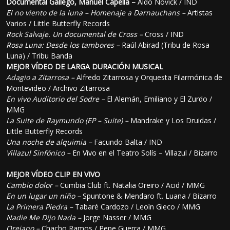
Documental Gallego, Manuel Capella –
Aldo Novick / IND
El no viento de la luna – Homenaje a Darnauchans –
Artistas
Varios / Little Butterfly Records
Rock Salvaje. Un documental de Cross –
Cross / IND
Rosa Luna: Desde los tambores –
Raúl Abirad (Tribu de Rosa
Luna) / Tribu Banda
MEJOR VÍDEO DE LARGA DURACIÓN MUSICAL
Adagio a Zitarrosa –
Alfredo Zitarrosa y Orquesta Filarmónica de
Montevideo / Archivo Zitarrosa
En vivo Auditorio del Sodre –
El Alemán, Emiliano y El Zurdo /
MMG
La Suite de Raymundo (EP – Suite) –
Mandrake y Los Druidas /
Little Butterfly Records
Una noche de alquimia –
Facundo Balta / IND
Villazul Sinfónico –
En Vivo en el Teatro Solís – Villazul / Bizarro
MEJOR VÍDEO CLIP EN VIVO
Cambio dolor –
Cumbia Club ft. Natalia Oreiro / Acid / MMG
En un lugar un niño –
Spuntone & Mendaro ft. Luana / Bizarro
La Primera Piedra –
Tabaré Cardozo / Leoìn Gieco / MMG
Nadie Me Dijo Nada –
Jorge Nasser / MMG
Orejano –
Chacho Ramos / Pepe Guerra / MMG