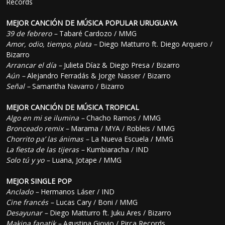
Records
MEJOR CANCIÓN DE MÚSICA POPULAR URUGUAYA
39 de febrero –
Tabaré Cardozo / MMG
Amor, odio, tiempo, plata –
Diego Matturro ft. Diego Arquero /
Bizarro
Arrancar el día –
Julieta Díaz & Diego Presa / Bizarro
Aún –
Alejandro Ferradás & Jorge Nasser / Bizarro
Señal –
Samantha Navarro / Bizarro
MEJOR CANCIÓN DE MÚSICA TROPICAL
Algo en mi se ilumina –
Chacho Ramos / MMG
Bronceado remix –
Marama / MYA / Robleis / MMG
Chorrito pa’ las ánimas –
La Nueva Escuela / MMG
La fiesta de las tijeras –
Kumbiaracha / IND
Solo tú y yo –
Luana, Jotape / MMG
MEJOR SINGLE POP
Anclado –
Hermanos Láser / IND
Cine francés –
Lucas Cary / Boni / MMG
Desayunar –
Diego Matturro ft. Juku Ares / Bizarro
Makina fanatik –
Agustina Giovio / Pirca Records