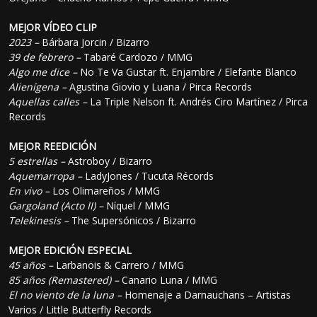
MEJOR VÍDEO CLIP
2023 –
Bárbara Jorcin / Bizarro
39 de febrero –
Tabaré Cardozo / MMG
Algo me dice –
No Te Va Gustar ft. Enjambre / Elefante Blanco
Alienígena –
Agustina Giovio y Luana / Pirca Records
Aquellas calles –
La Triple Nelson ft. Andrés Ciro Martínez / Pirca
Records
MEJOR REEDICIÓN
5 estrellas –
Astroboy / Bizarro
Aquemarropa –
LadyJones / Tucuta Récords
En vivo –
Los Olimareños / MMG
Gargoland (Acto II) –
Níquel / MMG
Telekinesis –
The Supersónicos / Bizarro
MEJOR EDICIÓN ESPECIAL
45 años –
Larbanois & Carrero / MMG
85 años (Remastered) –
Canario Luna / MMG
El no viento de la luna –
Homenaje a Darnauchans – Artistas
Varios / Little Butterfly Records