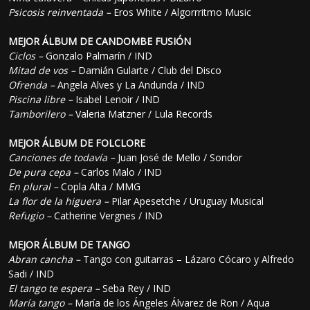
Psicosis reinventada –
Eros White / Algorrritmo Music
MEJOR ÁLBUM DE CANDOMBE FUSIÓN
Ciclos –
Gonzalo Palmarín / IND
Mitad de vos –
Damián Gularte / Club del Disco
Ofrenda –
Angela Alves y La Andunda / IND
Piscina libre –
Isabel Lenoir / IND
Tamborilero –
Valeria Matzner / Lula Records
MEJOR ÁLBUM DE FOLCLORE
Canciones de todavía –
Juan José de Mello / Sondor
De pura cepa –
Carlos Malo / IND
En plural –
Copla Alta / MMG
La flor de la higuera –
Pilar Apesetche / Uruguay Musical
Refugio –
Catherine Vergnes / IND
MEJOR ÁLBUM DE TANGO
Abran cancha –
Tango con guitarras – Lázaro Cócaro y Alfredo
Sadi / IND
El tango te espera –
Seba Rey / IND
María tango –
María de los Ángeles Álvarez de Ron / Aqua