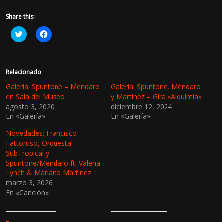
Share this:
H
H
a
a
z
z
c
c
l
l
i
i
c
c
Relacionado
p
p
a
a
Galería: Spuntone – Mendaro
Galería: Spuntone, Mendaro
r
r
en Sala del Museo
y Martínez – Gira «Alquimia»
a
a
c
c
agosto 3, 2020
diciembre 12, 2024
o
o
En «Galería»
En «Galería»
m
m
p
p
a
a
Novedades: Francisco
r
r
t
t
Fattoruso, Orquesta
i
i
SubTropical y
r
r
e
e
Spuntone/Mendaro ft. Valeria
n
n
Lynch & Mariano Martínez
T
F
w
a
marzo 3, 2026
i
c
En «Canción»
t
e
t
b
e
o
r
o
(
k