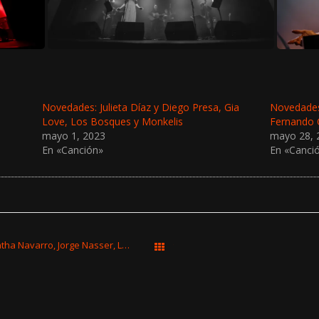
Novedades: Julieta Díaz y Diego Presa, Gia
Novedades:
Love, Los Bosques y Monkelis
Fernando 
mayo 1, 2023
mayo 28, 
En «Canción»
En «Canci
Novedades: Eté & Los Problems, Samantha Navarro, Jorge Nasser, LoNaranjaDeLaLuz, Fabián Marquisio y Salados
Todas las entradas