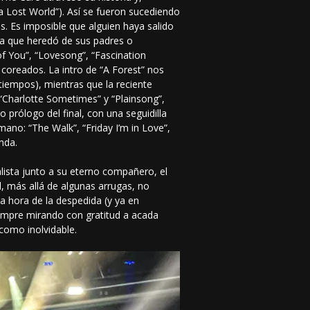
 Lost World”). Así se fueron sucediendo
. Es imposible que alguien haya salido
 la que heredó de sus padres o
of You”, “Lovesong”, “Fascination
coreados. La intro de “A Forest” nos
iempos), mientras que la reciente
“Charlotte Sometimes” y “Plainsong”,
 prólogo del final, con una seguidilla
ano: “The Walk”, “Friday I’m in Love”,
nda.
ista junto a su eterno compañero, el
l, más allá de algunas arrugas, no
la hora de la despedida (y ya en
iempre mirando con gratitud a acada
como inolvidable.