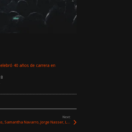
elebró 40 años de carrera en
18
»
Next:
Novedades: Eté & Los Problems, Samantha Navarro, Jorge Nasser, LoNaranjaDeLaLuz, Fabián Marquisio y Salados