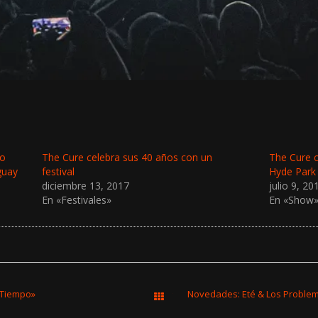
to
The Cure celebra sus 40 años con un
The Cure c
guay
festival
Hyde Park
diciembre 13, 2017
julio 9, 20
En «Festivales»
En «Show
 Tiempo»
Todas las entradas