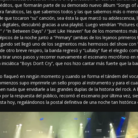
inéditos, que formarán parte de su demorado nuevo álbum “Songs of a
ultra fanáticos, las que sabemos todos y las que sabemos más o menos
d de que tocaron “su” canción, sea ésta la que marcó su adolescencia,
igitales, descubrió gracias a una playlist. Luego vendrían “Pictures 
h” / “In Between Days” / “Just Like Heaven” fue de los momentos más 
picos de la noche junto a “Primary” (ambas de los lejanos primeros t
 segundo set llegó uno de los segmentos más hermosos del show con 
e otro breve respiro, la banda regresó y “Lullaby” fue el elegido como
 a tirar unos pasos y recorrer nuevamente el escenario micrófono en m
a iniciática “Boys Don’t Cry”, que nos hizo cantar más fuerte que la ba
 no flaqueó en ningún momento y cuando se forma el tándem del vocal
omienzos supo imprimirle un sello propio al instrumento y para el cua
n nada que envidiarle a las grandes duplas de la historia del rock. A 
por la respuesta del público, recorrió el escenario por última vez, s
ta hoy, regalándonos la postal definitiva de una noche tan histórica 