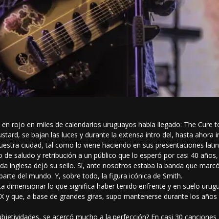
en rojo en miles de calendarios uruguayos había llegado: The Cure to
ustard, se bajan las luces y durante la extensa intro del, hasta ahora 
uestra ciudad, tal como lo viene haciendo en sus presentaciones lat
o de saludo y retribución a un público que lo esperó por casi 40 año
da inglesa dejó su sello. Sí, ante nosotros estaba la banda que marc
arte del mundo. Y, sobre todo, la figura icónica de Smith.
a dimensionar lo que significa haber tenido enfrente y en suelo uru
 XX y que, a base de grandes giras, supo mantenerse durante los años 
subjetividades, se acercó mucho a la perfección? En casi 30 canciones 