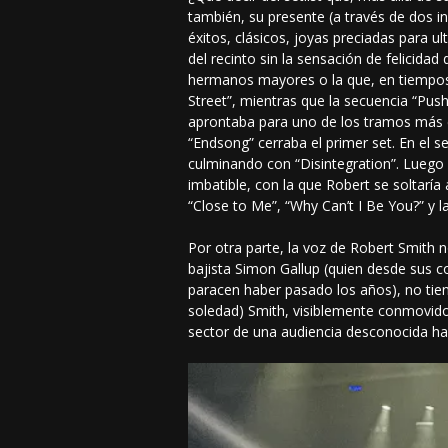
también, su presente (a través de dos 
éxitos, clásicos, joyas preciadas para 
del recinto sin la sensación de felicida
hermanos mayores o la que, en tiempos d
Street”, mientras que la secuencia “Pus
aprontaba para uno de los tramos más é
“Endsong” cerraba el primer set. En el
culminando con “Disintegration”. Luego d
imbatible, con la que Robert se soltaría
“Close to Me”, “Why Can’t I Be You?” y l
Por otra parte, la voz de Robert Smith
bajista Simon Gallup (quien desde sus c
paracen haber pasado los años), no tiene
soledad) Smith, visiblemente conmovido 
sector de una audiencia desconocida has