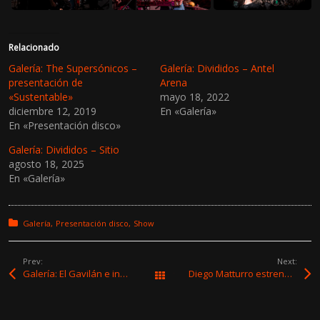
Relacionado
Galería: The Supersónicos –
Galería: Divididos – Antel
presentación de
Arena
«Sustentable»
mayo 18, 2022
diciembre 12, 2019
En «Galería»
En «Presentación disco»
Galería: Divididos – Sitio
agosto 18, 2025
En «Galería»
Posted in:
Galería
Presentación disco
Show
Prev:
Next:
Galería: El Gavilán e invitados – Homenaje a Los Tontos
Diego Matturro estrena el audiovisual «Síntesis» con show en vivo en Sala Hugo Balzo
Todas las entradas