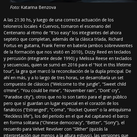
Foto:
Katarina Benzova
A las 21:30 hs, y luego de una correcta actuación de los
teloneros locales 4 Cuervos, tomaron el escenario del
Centenario al ritmo de “It’so easy” los integrantes del ahora
septeto que completan, además de la clásica tríada, Richard
Fortus en guitarra, Frank Ferrer en batería (ambos sobrevivientes
de la formación que nos visitó en 2010), Dizzy Reed en teclados
y percusión (integrante desde 1990) y Melissa Reese en teclados
y secuencias, quien se sumó en 2016 para el “Not in this lifetime
tour”, la gira que marcó la reconciliación de la dupla principal. De
ahí en más, y a lo largo de tres horas, se desarrollaría un set
compuesto de clásicos (“Welcome to the jungle”, “Sweet child
o’mine”, “You could be mine”, “November rain”, “Dont’ cry”,
“Paradise city”), otros que no lo son tanto para el gran público
pero que sí guardan un lugar especial en el corazón de los
fanáticos (“Estranged”, “Coma”, “Rocket Queen” o la antiquísima
“Reckless life”), los del período en el que Axl capitaneó el barco
en forma solitaria (“Chinese democracy”, “Better”, “Sorry”), el
recuerdo para Velvet Revolver con “Slither” (quizás la
interpretación que menos a la altura estuvo), las versiones que