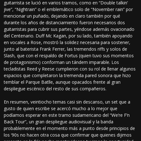
guitarrista se lució en varios tramos, como en “Double talkin’
jive”, “Nightrain” o el emblemático solo de “November rain” por
mencionar un puñado, dejando en claro también por qué
durante los años de distanciamiento fueron necesarios dos
guitarristas para cubrir sus partes, yéndose además ovacionado
del Centenario. Duff Mc Kagan, por su lado, también apoyando
en vocales a Rose, mostró la solidez necesaria para sostener,
junto al baterista Frank Ferrer, las tremendos riffs y solos de
Slash, que con el respaldo de Fortus (quien tuvo sus momentos
de protagonismo) conforman un tándem imparable. Los
tecladistas Reed y Reese cumplieron con su rol de llenar algunos
espacios que completaron la tremenda pared sonora que hizo
temblar el Parque Batlle, aunque opacados frente al gran
despliegue escénico del resto de sus compañeros.
En resumen, veintiocho temas casi sin descanso, un set que a
gusto de quien escribe se acercó mucho a lo mejor que
podíamos esperar en este tramo sudamericano del “We’re F’n
Back Tour”, un gran despliegue audiovisual y la banda
probablemente en el momento más a punto desde principios de
los ‘90s no hacen otra cosa que confirmar que quienes dijimos