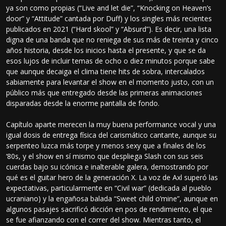
ya son como propias (“Live and let die”, “Knocking on Heaven’s
door” y “Attitude” cantada por Duff) y los singles más recientes
publicados en 2021 (“Hard skool” y “Absurd”). Es decir, una lista
digna de una banda que no reniega de sus más de treinta y cinco
años historia, desde los inicios hasta el presente, y que se da
esos lujos de incluir temas de ocho o diez minutos porque sabe
que aunque decaiga el clima tiene hits de sobra, intercalados
sabiamente para levantar el show en el momento justo, con un
público más que entregado desde las primeras animaciones
disparadas desde la enorme pantalla de fondo.
Capítulo aparte merecen la muy buena performance vocal y una
igual dosis de entrega física del carismático cantante, aunque su
serpenteo luzca más torpe y menos sexy que a finales de los
‘80s, y el show en sí mismo que despliega Slash con sus seis
cuerdas bajo su icónica e inalterable galera, demostrando por
qué es el guitar hero de la generación X. La voz de Axl superó las
expectativas, particularmente en “Civil war” (dedicada al pueblo
ucraniano) y la engañosa balada “Sweet child o’mine”, aunque en
algunos pasajes sacrificó dicción en pos de rendimiento, el que
se fue afianzando con el correr del show. Mientras tanto, el