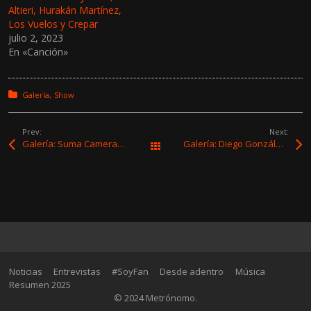
Altieri, Hurakán Martínez,
Los Vuelos y Crepar
julio 2, 2023
En «Canción»
Posted in:
Galería
Show
Prev:
Next:
Galería: Suma Camerata – Sala Zitarrosa
Galería: Diego González presentó «Días de fuego y fantasmas»
Todas las entradas
Noticias
Entrevistas
#SoyFan
Desde adentro
Música
Resumen 2025
© 2024 Metrónomo.