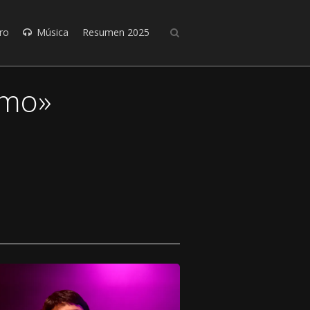
ro
Música
Resumen 2025
umo»