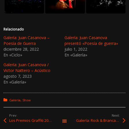
Relacionado
Galería: Juan Casanova –
Galería: Juan Casanova
Poesía de Guerra
presentó «Poesía de guerra»
diciembre 28, 2022
julio 1, 2022
En «Ciclo»
En «Galería»
Galería: Juan Casanova /
Victor Nattero – Acústico
agosto 7, 2023
En «Galería»
Posted in:
Galería
Show
Prev:
Next:
Los Premios Graffiti 2021 ya tienen sus primeros ganadores
Galería: Rock & Branca – Día 1
Todas las entradas