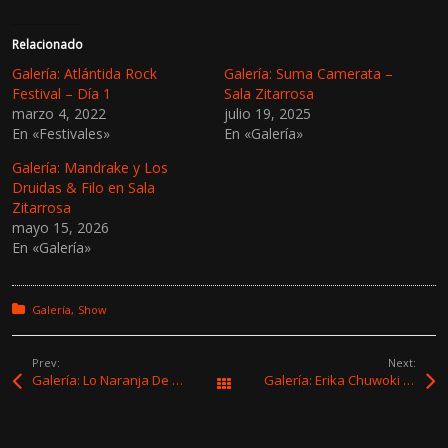
c
c
l
l
i
i
c
c
Relacionado
p
p
a
a
Galería: Atlántida Rock
Galería: Suma Camerata –
r
r
Festival – Día 1
Sala Zitarrosa
a
a
c
c
marzo 4, 2022
julio 19, 2025
o
o
En «Festivales»
En «Galería»
m
m
p
p
a
a
Galería: Mandrake y Los
r
r
t
t
Druidas & Filo en Sala
i
i
Zitarrosa
r
r
e
e
mayo 15, 2026
n
n
En «Galería»
T
F
w
a
i
c
t
e
t
b
Posted in:
Galería
Show
e
o
r
o
(
k
S
(
Prev:
Next:
e
S
Galería: Lo Naranja De La Luz en Sala Camacuá
Galería: Erika Chuwoki – «Mute» presentación oficial
a
e
Todas las entradas
b
a
r
b
e
r
e
e
n
e