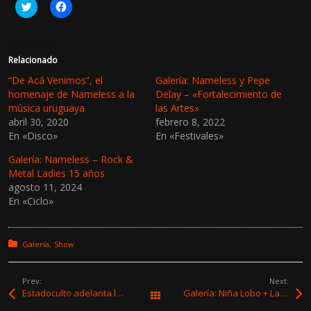
H
H
a
a
z
z
c
c
l
l
i
i
c
c
Relacionado
p
p
a
a
“De Acá Venimos”, el
Galería: Nameless y Pepe
r
r
homenaje de Nameless a la
Delay – «Fortalecimiento de
a
a
c
c
música uruguaya
las Artes»
o
o
abril 30, 2020
febrero 8, 2022
m
m
p
p
En «Disco»
En «Festivales»
a
a
r
r
t
t
Galería: Nameless – Rock &
i
i
Metal Ladies 15 años
r
r
e
e
agosto 11, 2024
n
n
En «Ciclo»
T
F
w
a
i
c
t
e
t
b
Posted in:
Galería
Show
e
o
r
o
(
k
S
(
Prev:
Next:
e
S
Estadoculto adelanta las canciones de “Vivos por algo”, su nuevo trabajo
Galería: Niña Lobo + Las Mantarrayas
a
e
Todas las entradas
b
a