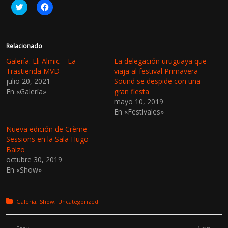
H
H
a
a
z
z
c
c
l
l
i
i
c
c
Relacionado
p
p
a
a
Galería: Eli Almic – La
La delegación uruguaya que
r
r
Trastienda MVD
viaja al festival Primavera
a
a
c
c
julio 20, 2021
Sound se despide con una
o
o
En «Galería»
gran fiesta
m
m
p
p
mayo 10, 2019
a
a
r
r
En «Festivales»
t
t
i
i
Nueva edición de Crème
r
r
e
e
Sessions en la Sala Hugo
n
n
Balzo
T
F
w
a
octubre 30, 2019
i
c
En «Show»
t
e
t
b
e
o
r
o
(
k
Posted in:
Galería
Show
Uncategorized
S
(
e
S
a
e
b
a